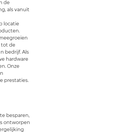
om de
g, als vanuit
 locatie
oducten.
 meegroeien
 tot de
bedrijf. Als
uwe hardware
ren. Onze
un
 prestaties.
te besparen,
 is ontworpen
ergelijking