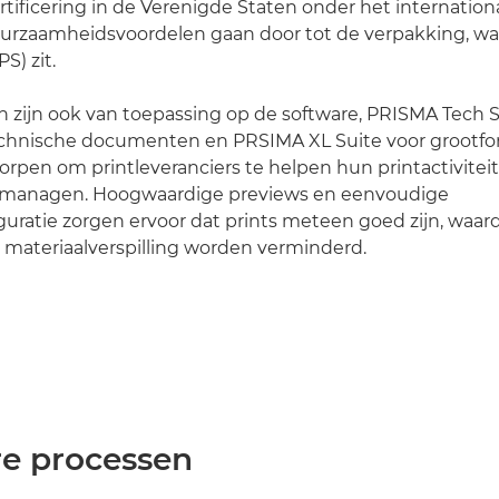
tificering in de Verenigde Staten onder het internatio
duurzaamheidsvoordelen gaan door tot de verpakking, wa
S) zit.
 zijn ook van toepassing op de software, PRISMA Tech S
echnische documenten en PRSIMA XL Suite voor grootf
orpen om printleveranciers te helpen hun printactivite
te managen. Hoogwaardige previews en eenvoudige
uratie zorgen ervoor dat prints meteen goed zijn, waar
 materiaalverspilling worden verminderd.
re processen