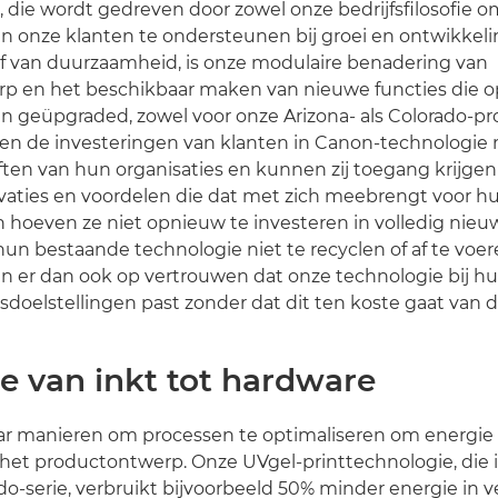
, die wordt gedreven door zowel onze bedrijfsfilosofie 
an onze klanten te ondersteunen bij groei en ontwikkelin
ef van duurzaamheid, is onze modulaire benadering van
p en het beschikbaar maken van nieuwe functies die op
 geüpgraded, zowel voor onze Arizona- als Colorado-pr
en de investeringen van klanten in Canon-technologie
en van hun organisaties en kunnen zij toegang krijgen
aties en voordelen die dat met zich meebrengt voor hun 
 hoeven ze niet opnieuw te investeren in volledig nie
un bestaande technologie niet te recyclen of af te voe
n er dan ook op vertrouwen dat onze technologie bij h
oelstellingen past zonder dat dit ten koste gaat van de
e van inkt tot hardware
r manieren om processen te optimaliseren om energie 
 het productontwerp. Onze UVgel-printtechnologie, die
do-serie, verbruikt bijvoorbeeld 50% minder energie in v