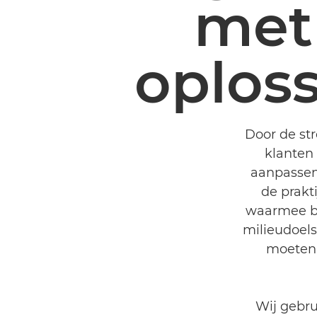
met
oplos
Door de st
klanten
aanpassen
de prakt
waarmee be
milieudoelst
moeten 
Wij gebru