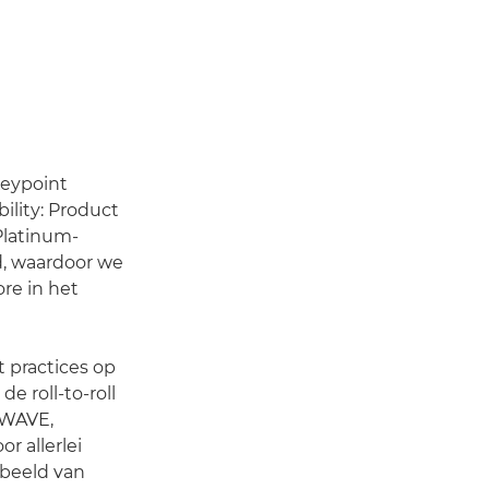
Keypoint
ility: Product
Platinum-
, waardoor we
re in het
 practices op
e roll-to-roll
rWAVE,
r allerlei
rbeeld van