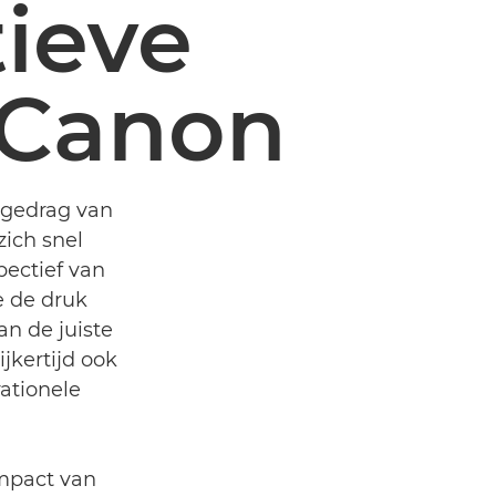
ieve
 Canon
 gedrag van
ich snel
ectief van
e de druk
n de juiste
ijkertijd ook
ationele
impact van