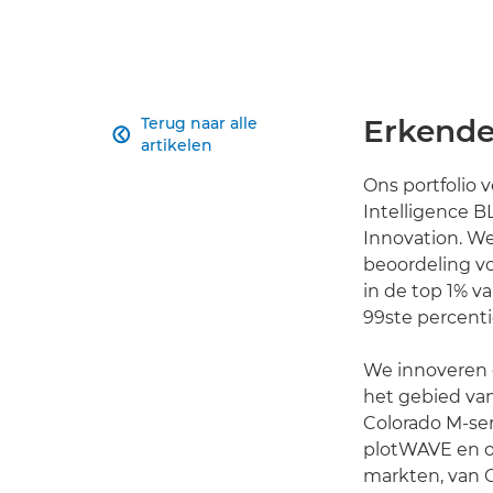
Erkende
Terug naar alle

artikelen
Ons portfolio 
Intelligence B
Innovation. We
beoordeling v
in de top 1% v
99ste percenti
We innoveren 
het gebied van
Colorado M-ser
plotWAVE en on
markten, van C