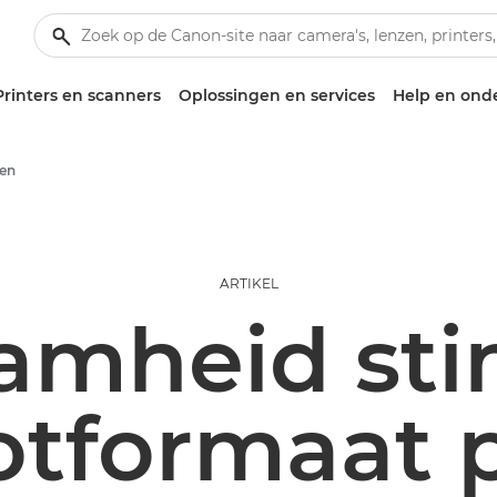
Printers en scanners
Oplossingen en services
Help en ond
len
ARTIKEL
amheid sti
otformaat 