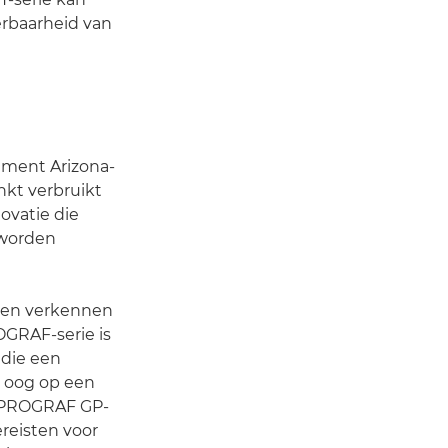
erbaarheid van
timent Arizona-
nkt verbruikt
ovatie die
 worden
e en verkennen
GRAF-serie is
 die een
t oog op een
gePROGRAF GP-
ereisten voor