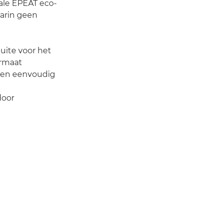
nale EPEAT eco-
arin geen
uite voor het
ormaat
iten eenvoudig
door