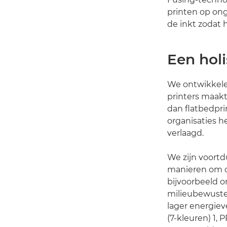
printen op ong
de inkt zodat 
Een hol
We ontwikkelen
printers maakt
dan flatbedpri
organisaties h
verlaagd.
We zijn voort
manieren om o
bijvoorbeeld 
milieubewuste
lager energie
(7-kleuren) 1, 