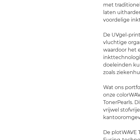
met traditione
laten uitharde
voordelige ink
De UVgel-prin
vluchtige orga
waardoor het e
inkttechnologi
doeleinden ku
zoals ziekenh
Wat ons portf
onze colorWAVE
TonerPearls. D
vrijwel stofvri
kantooromgev
De plotWAVE T-
Fusing-technol