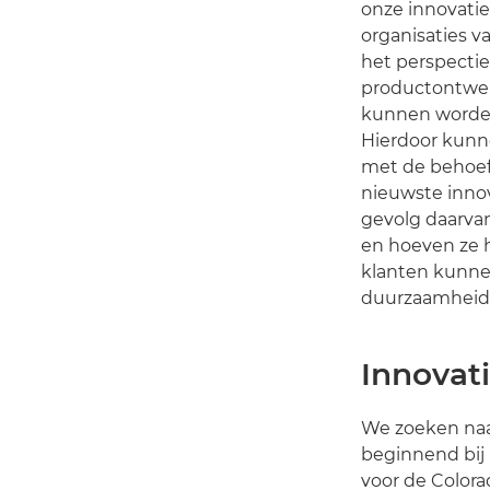
onze innovatie
organisaties v
het perspecti
productontwer
kunnen worden
Hierdoor kunn
met de behoeft
nieuwste innov
gevolg daarvan
en hoeven ze h
klanten kunne
duurzaamheidsd
Innovati
We zoeken naa
beginnend bij
voor de Colora