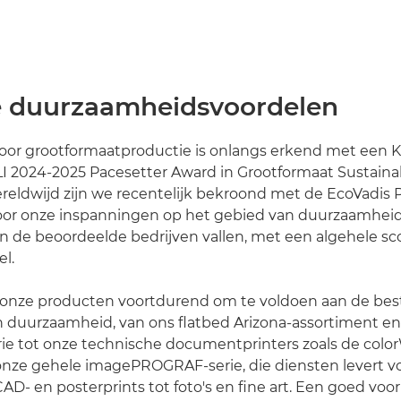
 duurzaamheidsvoordelen
voor grootformaatproductie is onlangs erkend met een 
LI 2024-2025 Pacesetter Award in Grootformaat Sustainab
reldwijd zijn we recentelijk bekroond met de EcoVadis 
oor onze inspanningen op het gebied van duurzaamheid
an de beoordeelde bedrijven vallen, met een algehele sco
el.
onze producten voortdurend om te voldoen aan de best
 duurzaamheid, van ons flatbed Arizona-assortiment en d
ie tot onze technische documentprinters zoals de colo
ze gehele imagePROGRAF-serie, die diensten levert voo
AD- en posterprints tot foto's en fine art. Een goed voo