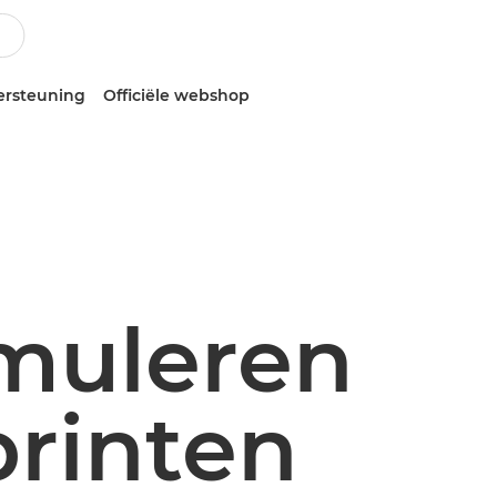
ersteuning
Officiële webshop
muleren
printen