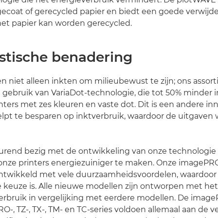
ecoat of gerecycled papier en biedt een goede verwijd
het papier kan worden gerecycled.
istische benadering
 niet alleen inkten om milieubewust te zijn; ons assor
 gebruik van VariaDot-technologie, die tot 50% minder i
nters met zes kleuren en vaste dot. Dit is een andere inn
elpt te besparen op inktverbruik, waardoor de uitgaven
durend bezig met de ontwikkeling van onze technologi
nze printers energiezuiniger te maken. Onze imagePRO
ontwikkeld met vele duurzaamheidsvoordelen, waardoor
 keuze is. Alle nieuwe modellen zijn ontworpen met he
verbruik in vergelijking met eerdere modellen. De ima
PRO-, TZ-, TX-, TM- en TC-series voldoen allemaal aan de v