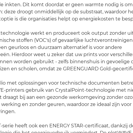
le inkten. Dit komt doordat er geen warmte nodig is om 
n: deze droogt onmiddellijk op de substraat, waardoor h
toptie is die organisaties helpt op energiekosten te bes
ttechnologie werkt en produceert ook output zonder ui
nische stoffen (VOC's) of gevaarlijke luchtverontreinigen
en geurloos en duurzaam alternatief is voor andere
eën. Hierdoor weet u zeker dat uw prints voor verschill
nnen worden gebruikt - zelfs binnenshuis in gevoelig
uizen en scholen, omdat ze GREENGUARD Gold-gecertific
olio met oplossingen voor technische documenten betr
-printers gebruik van CrystalPoint-technologie met nie
it draagt bij aan een gezonde werkomgeving zonder ozo
je werking en zonder geuren, waardoor ze ideaal zijn voor
ingen.
serie heeft ook een ENERGY STAR-certificaat, dankzij d
ogie die het energieverbruik vermindert. De plotWAVE 