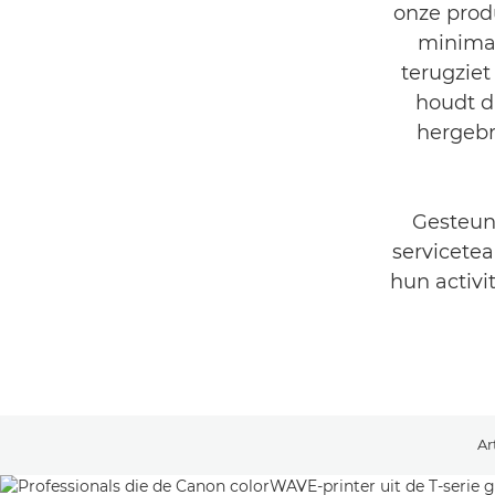
onze prod
minimal
terugzie
houdt da
hergebr
Gesteun
servicete
hun activi
Ar