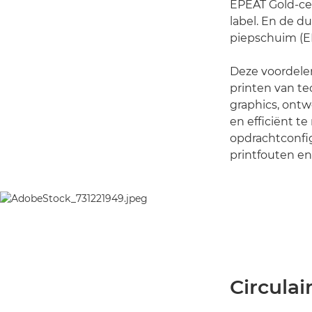
EPEAT Gold-cer
label. En de 
piepschuim (EP
Deze voordelen
printen van t
graphics, ontw
en efficiënt 
opdrachtconfig
printfouten en
Circulai