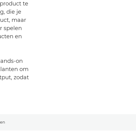
product te
, die je
uct, maar
ur spelen
ucten en
hands-on
klanten om
tput, zodat
gen