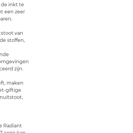
de inkt te
et een zeer
paren.
tstoot van
de stoffen,
ende
e omgevingen
eerd zijn.
eft, maken
t-giftige
nuitstoot,
e Radiant
T-serie kan