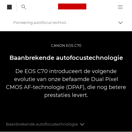
Canon Logo, back to
Pioneering autofocus technology
Brood
Canon
Videocamera's
CANON EOS C70
EOS C70
Baanbrekende autofocustechnologie
De EOS C70 introduceert de volgende
evolutie van onze befaamde Dual Pixel
CMOS AF-technologie (DPAF), die nog betere
prestaties levert.
Baanbrekende autofocustechnologie