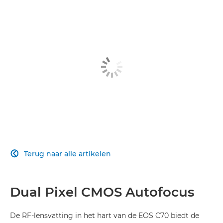
RF-VATTING
Aanpasbaar
SUPER 35MM-SENSOR
OPNAME-INDELINGEN
VEELZIJDIGE LENS
BAANBREKENDE AUTOFOCUS
Terug naar alle artikelen

ONDERSTEUNENDE FUNCTIES
PROFESSIONELE INTERFACE
Dual Pixel CMOS Autofocus
De RF-lensvatting in het hart van de EOS C70 biedt de