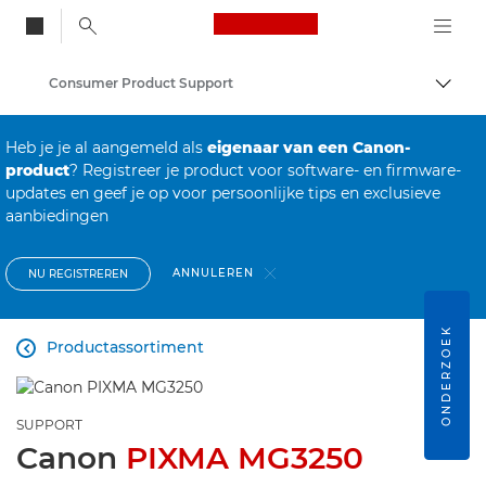
Canon Logo, back to
Consumer Product Support
Brood
Canon
Heb je je al aangemeld als
eigenaar van een Canon-
product
? Registreer je product voor software- en firmware-
updates en geef je op voor persoonlijke tips en exclusieve
aanbiedingen
ANNULEREN
NU REGISTREREN
ONDERZOEK
Productassortiment

SUPPORT
Canon
PIXMA MG3250