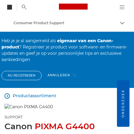
Canon Logo, back to
Consumer Product Support
Brood
Canon
Heb je je al aangemeld als
eigenaar van een Canon-
product
? Registreer je product voor software- en firmware-
updates en geef je op voor persoonlijke tips en exclusieve
aanbiedingen
ANNULEREN
NU REGISTREREN
ONDERZOEK
Productassortiment

SUPPORT
Canon
PIXMA G4400