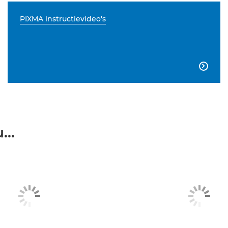
PIXMA instructievideo's

...