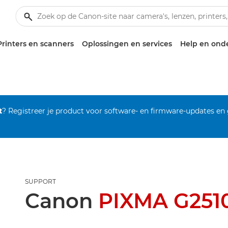
Printers en scanners
Oplossingen en services
Help en ond
t
? Registreer je product voor software- en firmware-updates en
SUPPORT
Canon
PIXMA G251