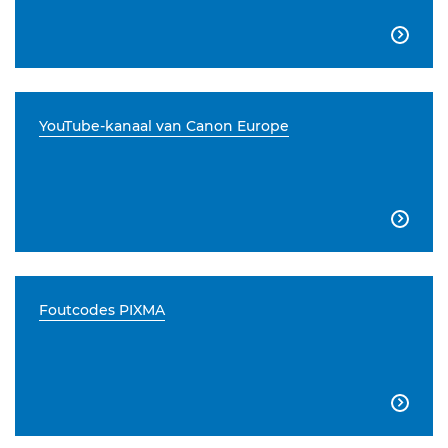

YouTube-kanaal van Canon Europe

Foutcodes PIXMA
