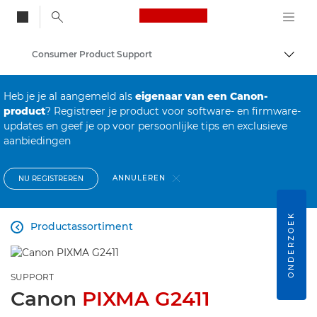
Canon Logo, back to
Consumer Product Support
Brood
Canon
Heb je je al aangemeld als
eigenaar van een Canon-
product
? Registreer je product voor software- en firmware-
updates en geef je op voor persoonlijke tips en exclusieve
aanbiedingen
ANNULEREN
NU REGISTREREN
ONDERZOEK
Productassortiment

SUPPORT
Canon
PIXMA G2411