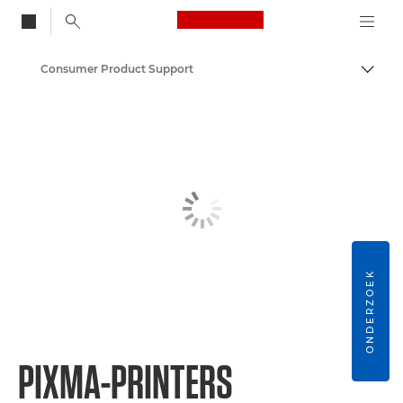
Canon Logo, back to
Consumer Product Support
Brood
Canon
ONDERZOEK
PIXMA-PRINTERS