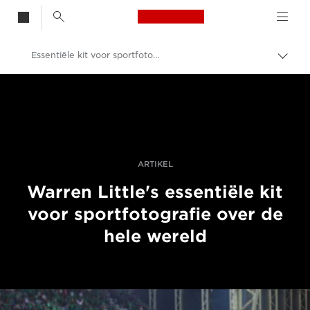
Canon Logo, back t
Essentiële kit voor sportfotografie
Broo
in-/u
Canon
Professionele fotografie en video
Verhalen
ARTIKEL
Warren Little's essentiële kit
voor sportfotografie over de
hele wereld