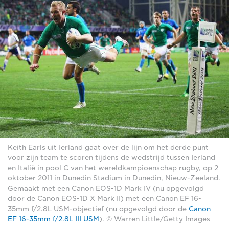
Keith Earls uit Ierland gaat over de lijn om het derde punt
voor zijn team te scoren tijdens de wedstrijd tussen Ierland
en Italië in pool C van het wereldkampioenschap rugby, op 2
oktober 2011 in Dunedin Stadium in Dunedin, Nieuw-Zeeland.
Gemaakt met een Canon EOS-1D Mark IV (nu opgevolgd
door de Canon EOS-1D X Mark II) met een Canon EF 16-
35mm f/2.8L USM-objectief (nu opgevolgd door de
Canon
EF 16-35mm f/2.8L III USM
). © Warren Little/Getty Images