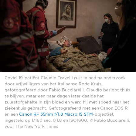
Covid-19-patiënt Claudio Travelli rust in bed na onderzoek
door vrijwilligers van het Italiaanse Rode Kruis,
gefotografeerd door Fabio Bucciarelli. Claudio besloot thuis
te blijven, maar een paar dagen later daalde het
zuurstofgehalte in zijn bloed en werd hij met spoed naar het
ziekenhuis gebracht. Gefotografeerd met een Canon EOS R
en een
Canon RF 35mm f/1.8 Macro IS STM
-objectief,
ingesteld op 1/160 sec, f/1.8 en ISO1600. © Fabio Bucciarelli,
voor The New York Times