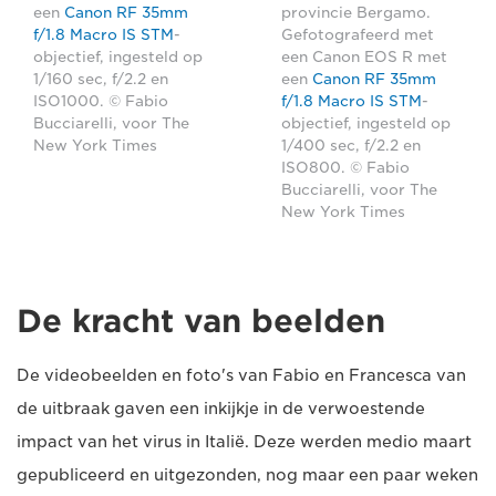
een
Canon RF 35mm
provincie Bergamo.
f/1.8 Macro IS STM
-
Gefotografeerd met
objectief, ingesteld op
een Canon EOS R met
1/160 sec, f/2.2 en
een
Canon RF 35mm
ISO1000. © Fabio
f/1.8 Macro IS STM
-
Bucciarelli, voor The
objectief, ingesteld op
New York Times
1/400 sec, f/2.2 en
ISO800. © Fabio
Bucciarelli, voor The
New York Times
De kracht van beelden
De videobeelden en foto's van Fabio en Francesca van
de uitbraak gaven een inkijkje in de verwoestende
impact van het virus in Italië. Deze werden medio maart
gepubliceerd en uitgezonden, nog maar een paar weken