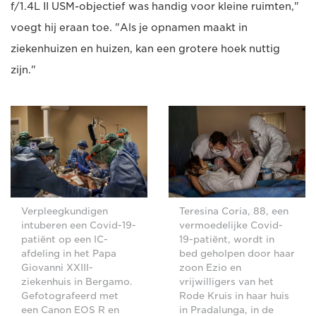
f/1.4L II USM-objectief was handig voor kleine ruimten,"
voegt hij eraan toe. "Als je opnamen maakt in
ziekenhuizen en huizen, kan een grotere hoek nuttig
zijn."
Verpleegkundigen
Teresina Coria, 88, een
intuberen een Covid-19-
vermoedelijke Covid-
patiënt op een IC-
19-patiënt, wordt in
afdeling in het Papa
bed geholpen door haar
Giovanni XXIII-
zoon Ezio en
ziekenhuis in Bergamo.
vrijwilligers van het
Gefotografeerd met
Rode Kruis in haar huis
een Canon EOS R en
in Pradalunga, in de