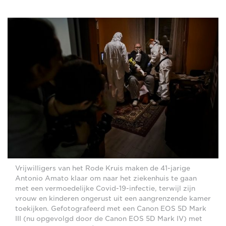
Vrijwilligers van het Rode Kruis maken de 41-jarige
Antonio Amato klaar om naar het ziekenhuis te gaan
met een vermoedelijke Covid-19-infectie, terwijl zijn
vrouw en kinderen ongerust uit een aangrenzende kamer
toekijken. Gefotografeerd met een Canon EOS 5D Mark
III (nu opgevolgd door de Canon EOS 5D Mark IV) met