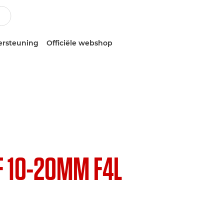
ersteuning
Officiële webshop
F 10-20MM F4L