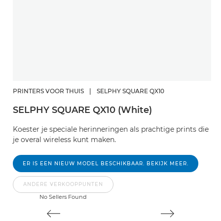
PRINTERS VOOR THUIS
|
SELPHY SQUARE QX10
I
SELPHY SQUARE QX10 (White)
M
Koester je speciale herinneringen als prachtige prints die
Ma
je overal wireless kunt maken.
C
ER IS EEN NIEUW MODEL BESCHIKBAAR. BEKIJK MEER.
ANDERE VERKOOPPUNTEN
No Sellers Found