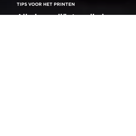
TIPS VOOR HET PRINTEN
Alle ingrediënten die je
nodig hebt om je eigen
receptenboek te maken
Terug naar alle tips en technieken
D
e meesten van ons hebben een selectie
speciale recepten - bijvoorbeeld je eigen
creatieve draai aan een klassieker, of een
favoriet in de familie die van generatie op
generatie wordt doorgegeven. Het opnemen van die