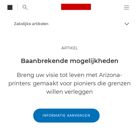
Canon Logo, back to
Zakelijke artikelen
Brood
Canon
Oplossingen en services
ARTIKEL
Inzichten
Baanbrekende mogelijkheden
Breng uw visie tot leven met Arizona-
printers: gemaakt voor pioniers die grenzen
willen verleggen
INFORMATIE AANVRAGEN