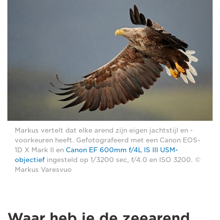
Markus vertelt dat elke arend zijn eigen jachtstijl en -
voorkeuren heeft. Gefotografeerd met een Canon EOS-
1D X Mark II en
Canon EF 600mm f/4L IS III USM-
objectief
ingesteld op 1/3200 sec, f/4.0 en ISO 3200. ©
Markus Varesvuo
Waar heb je de zeearend