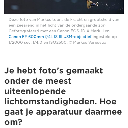
Deze foto van Markus toont de kracht en grootsheid van
een zeearend in het licht van de ondergaande zon.
Gefotografeerd met een Canon EOS-1D X Mark II en
Canon EF 600mm f/4L IS III USM-objectief
ingesteld op
1/2000 sec, f/4.0 en ISO2500. © Markus Varesvuo
Je hebt foto's gemaakt
onder de meest
uiteenlopende
lichtomstandigheden. Hoe
gaat je apparatuur daarmee
om?