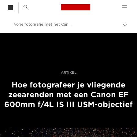
Canon Logo, back t
Vogelfotografie met het Canon EF 600mm f/4L IS III USM-objectief
Broo
in-/u
Canon
Professionele fotografie en video
Verhalen
ARTIKEL
Hoe fotografeer je vliegende
zeearenden met een Canon EF
600mm f/4L IS III USM-objectief