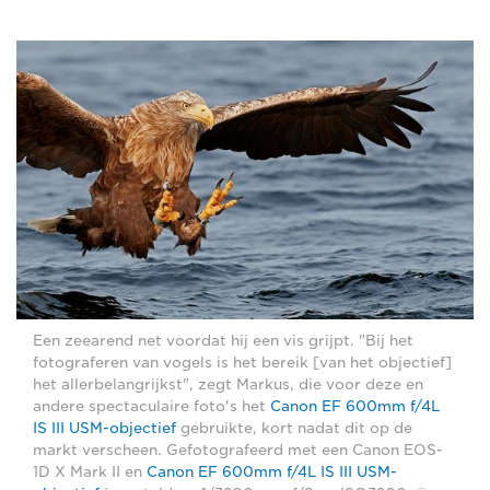
Een zeearend net voordat hij een vis grijpt. "Bij het
fotograferen van vogels is het bereik [van het objectief]
het allerbelangrijkst", zegt Markus, die voor deze en
andere spectaculaire foto's het
Canon EF 600mm f/4L
IS III USM-objectief
gebruikte, kort nadat dit op de
markt verscheen. Gefotografeerd met een Canon EOS-
1D X Mark II en
Canon EF 600mm f/4L IS III USM-