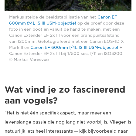
Markus stelde de beeldstabilisatie van het
Canon EF
600mm f/4L IS III USM-objectief
op de proef door deze
foto in een boot en vanuit de hand te maken, met een
Canon Extender EF 2x III voor een brandpuntsafstand
van 1200mm. Gefotografeerd met een Canon EOS-1D X
Mark II en
Canon EF 600mm f/4L IS III USM-objectief
+
Canon Extender EF 2x III bij 1/500 sec, f/11 en ISO3200.
© Markus Varesvuo
Wat vind je zo fascinerend
aan vogels?
"Het is niet één specifiek aspect, maar meer een
levenslange passie die nog lang niet voorbij is. Vliegen is
natuurlijk iets heel interessants — kijk bijvoorbeeld naar