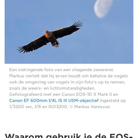
Een indringende foto van een vliegende zeearend.
Markus vertelt dat hij ervan houdt om behalve de vogels
ook de omgeving van vogels in zijn foto's op te nemen,
zoals de weers- en lichtomstandigheden.
Gefotografeerd met een Canon EOS-1D X Mark II en
Canon EF 600mm f/4L IS III USM-objectief
ingesteld op
1/3200 sec, f/8 en ISO3200. © Markus Varesvuo
Waarom gebruik je de EOS-