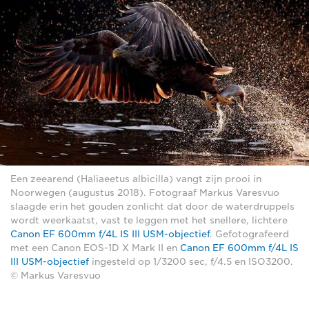
Een zeearend (Haliaeetus albicilla) vangt zijn prooi in
Noorwegen (augustus 2018). Fotograaf Markus Varesvuo
slaagde erin het gouden zonlicht dat door de waterdruppels
wordt weerkaatst, vast te leggen met het snellere, lichtere
Canon EF 600mm f/4L IS III USM-objectief
. Gefotografeerd
met een Canon EOS-1D X Mark II en
Canon EF 600mm f/4L IS
III USM-objectief
ingesteld op 1/3200 sec, f/4.5 en ISO3200.
© Markus Varesvuo