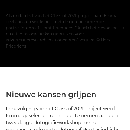
Als onderdeel van het Class of 2021-project nam Emma
deel aan een workshop met de gerenommeerde
portretfotograaf Horst Friedrichs. "Ik heb het gevoel dat ik
nu altijd fotografie kan gebruiken voor
advertentieresearch en -concepten", zegt ze. © Horst
Friedrichs
Nieuwe kansen grijpen
In navolging van het Class of 2021-project werd
Emma geselecteerd om deel te nemen aan een
tweedaagse fotografieworkshop met de
vooraanstaande portretfotograaf Horst Friedrichs,