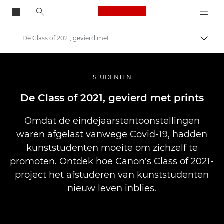
Canon Logo, back to
De Class of 2021, gevierd met prints
Brood
Canon
Professionele fotografie en video
STUDENTEN
Verhalen
De Class of 2021, gevierd met prints
Omdat de eindejaarstentoonstellingen
waren afgelast vanwege Covid-19, hadden
kunststudenten moeite om zichzelf te
promoten. Ontdek hoe Canon's Class of 2021-
project het afstuderen van kunststudenten
nieuw leven inblies.