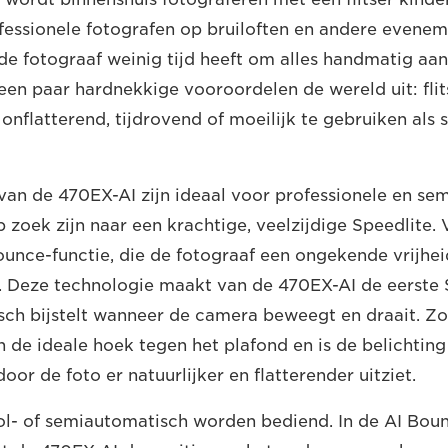
fessionele fotografen op bruiloften en andere evene
 de fotograaf weinig tijd heeft om alles handmatig aan
 een paar hardnekkige vooroordelen de wereld uit: flits
 onflatterend, tijdrovend of moeilijk te gebruiken al
 van de 470EX-AI zijn ideaal voor professionele en se
p zoek zijn naar een krachtige, veelzijdige Speedlite.
ounce-functie, die de fotograaf een ongekende vrijheid
. Deze technologie maakt van de 470EX-AI de eerste S
sch bijstelt wanneer de camera beweegt en draait. Z
 in de ideale hoek tegen het plafond en is de belichtin
oor de foto er natuurlijker en flatterender uitziet.
l- of semiautomatisch worden bediend. In de AI Boun