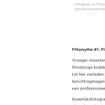
Fotografe Jo Thorn
afstand te bedienen
Flitsmythe #1: Fl
Vroeger moesten
filmdoosje krabb
tot het verleden
belichtingsregel
een professioneel
Huwelijksfotogra