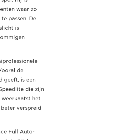
menten waar zo
 te passen. De
licht is
s sommigen
miprofessionele
 Vooral de
 geeft, is een
peedlite die zijn
o weerkaatst het
g beter verspreid
ce Full Auto-