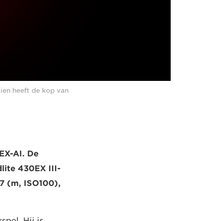
aien heeft de kop van
0EX-AI. De
lite 430EX III-
47 (m, ISO100),
pel. Hij is