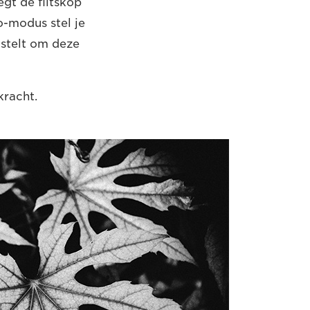
gt de flitskop
-modus stel je
jstelt om deze
kracht.