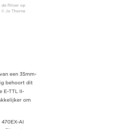
de flitser op
. © Jo Thorne
t van een 35mm-
ig behoort dit
 E-TTL II-
akkelijker om
e 470EX-AI