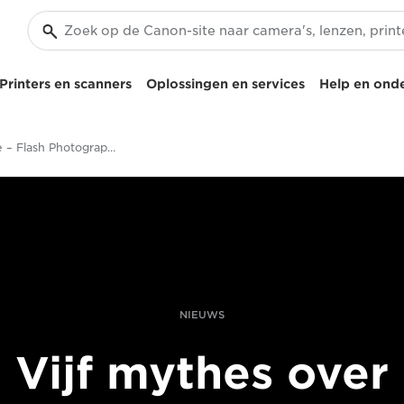
Printers en scanners
Oplossingen en services
Help en ond
Jo Thorne – Flash Photography – Canon Speedlite 470EX-AI
NIEUWS
Vijf mythes over