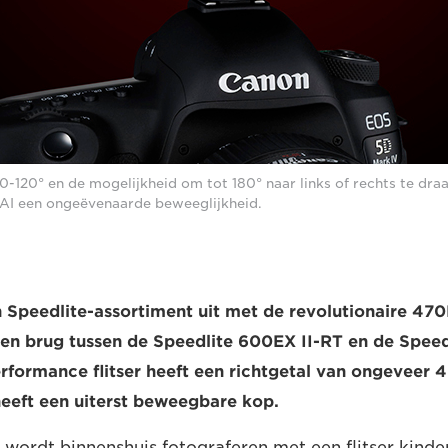
0-120° en de mogelijkheid om tot 180° naar links of rechts te dra
AI een ongeëvenaarde beweeglijkheid.
n Speedlite-assortiment uit met de revolutionaire 47
en brug tussen de Speedlite 600EX II-RT en de Speed
rformance flitser heeft een richtgetal van ongeveer 
 heeft een uiterst beweegbare kop.
wordt binnenshuis fotograferen met een flitser kinders