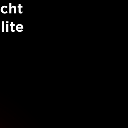
acht
ite