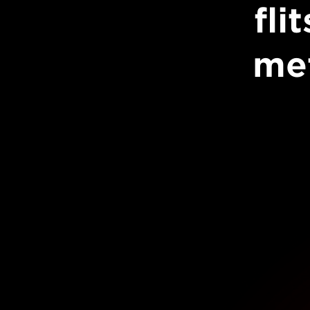
fli
me