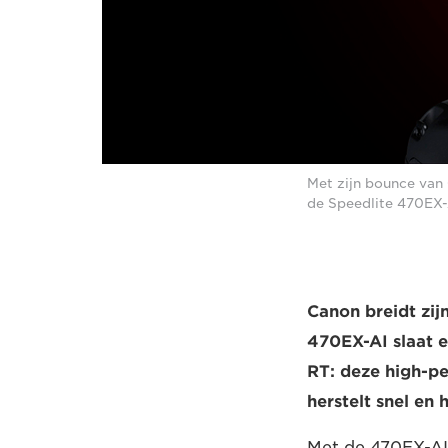
Met zijn bounce van 
de Speedlite 470EX-
Canon breidt zij
470EX-AI slaat e
RT: deze high-pe
herstelt snel en
Met de 470EX-AI 