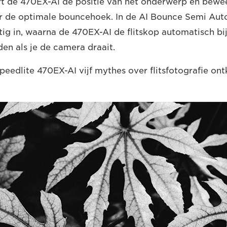
t de 470EX-AI de positie van het onderwerp en bewee
r de optimale bouncehoek. In de AI Bounce Semi Auto
g in, waarna de 470EX-AI de flitskop automatisch bi
den als je de camera draait.
eedlite 470EX-AI vijf mythes over flitsfotografie ont