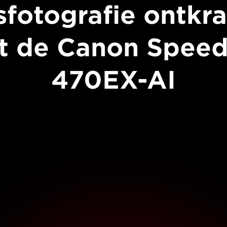
tsfotografie ontkr
t de Canon Speedl
470EX-AI