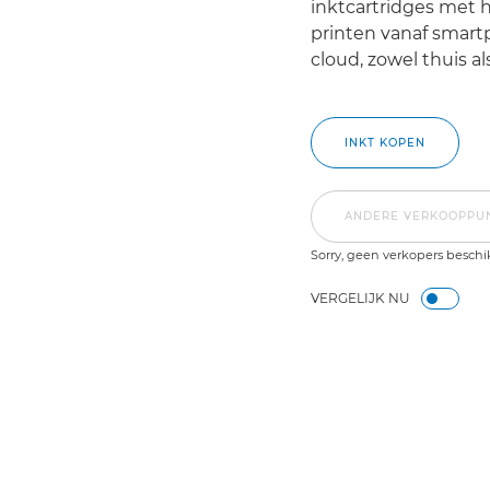
inktcartridges met 
printen vanaf smart
cloud, zowel thuis al
INKT KOPEN
ANDERE VERKOOPPU
Sorry, geen verkopers beschi
VERGELIJK NU