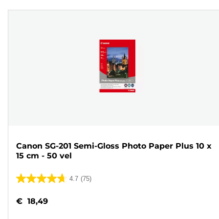
Canon SG-201 Semi-Gloss Photo Paper Plus 10 x
15 cm - 50 vel
4.7
(75)
4.7
van
€ 18,49
de
5