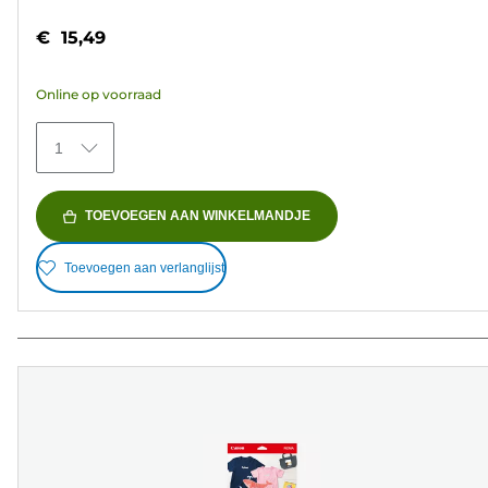
van
€ 15,49
de
5
Online op voorraad
sterren.
434
1
beoordelingen
TOEVOEGEN AAN WINKELMANDJE
Toevoegen aan verlanglijst