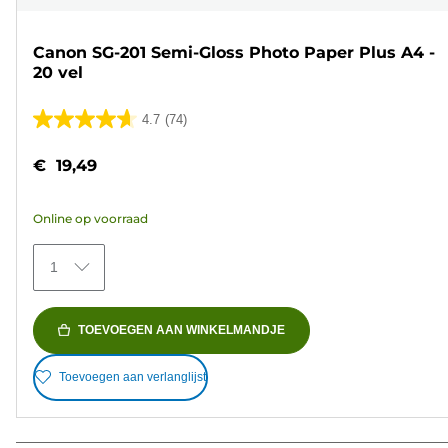
Canon SG-201 Semi-Gloss Photo Paper Plus A4 -
20 vel
4.7
(74)
4.7
van
€ 19,49
de
5
Online op voorraad
sterren.
74
1
beoordelingen
TOEVOEGEN AAN WINKELMANDJE
Toevoegen aan verlanglijst