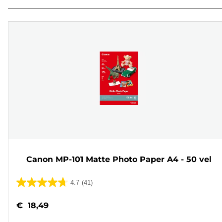
Canon MP-101 Matte Photo Paper A4 - 50 vel
4.7
(41)
4.7
van
€ 18,49
de