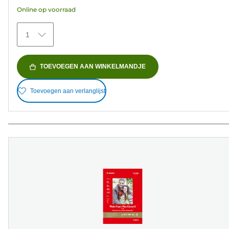
5
Online op voorraad
sterren.
41
1
beoordelingen
TOEVOEGEN AAN WINKELMANDJE
Toevoegen aan verlanglijst