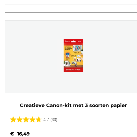
Creatieve Canon-kit met 3 soorten papier
4.7
(30)
4.7
van
€ 16,49