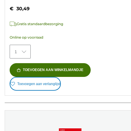
van
€ 30,49
de
5
Gratis standaardbezorging
sterren.
152
Online op voorraad
beoordelingen
1
TOEVOEGEN AAN WINKELMANDJE
Toevoegen aan verlanglijst