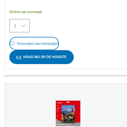
de
5
Online op voorraad
sterren.
30
1
beoordelingen
Toevoegen aan verlanglijst
HOUD MIJ OP DE HOOGTE