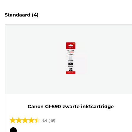
Standaard
(4)
Canon GI-590 zwarte inktcartridge
4.4
(49)
4.4
van
Kleurencartridge