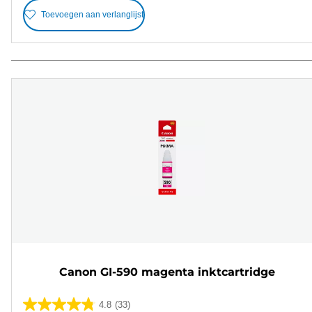
Toevoegen aan verlanglijst
Canon GI-590 magenta inktcartridge
4.8
(33)
4.8