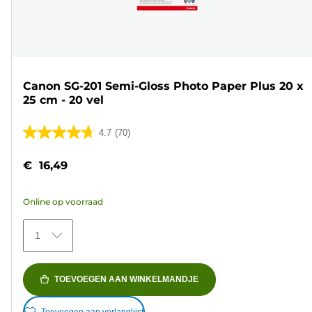
Canon SG-201 Semi-Gloss Photo Paper Plus 20 x
25 cm - 20 vel
4.7
(70)
4.7
van
€ 16,49
de
5
Online op voorraad
sterren.
70
1
beoordelingen
TOEVOEGEN AAN WINKELMANDJE