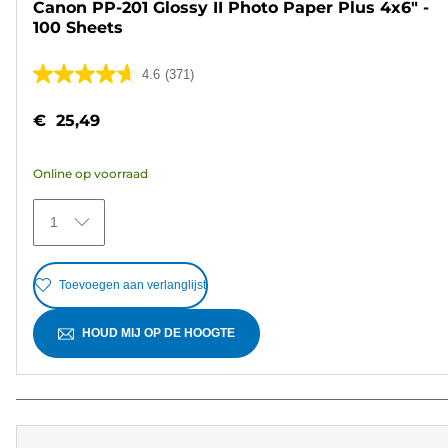
Canon PP-201 Glossy II Photo Paper Plus 4x6" -
100 Sheets
4.6
(371)
4.6
van
€ 25,49
de
5
Online op voorraad
sterren.
371
1
beoordelingen
Toevoegen aan verlanglijst
HOUD MIJ OP DE HOOGTE