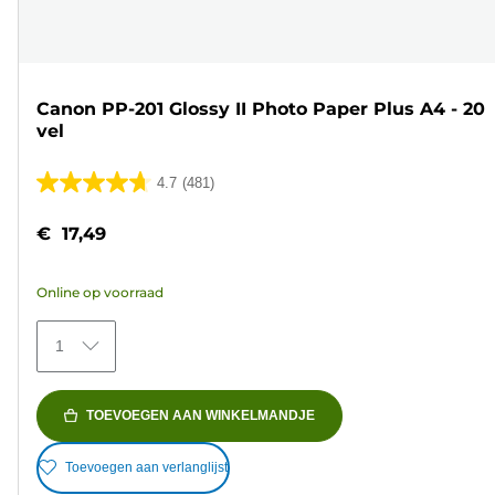
Canon PP-201 Glossy II Photo Paper Plus A4 - 20
vel
4.7
(481)
4.7
van
€ 17,49
de
5
Online op voorraad
sterren.
481
1
beoordelingen
TOEVOEGEN AAN WINKELMANDJE
Toevoegen aan verlanglijst