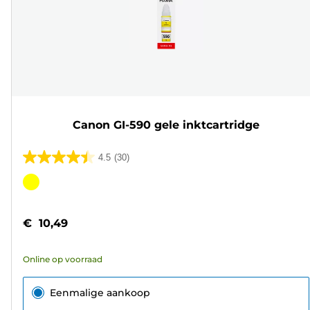
Canon GI-590 gele inktcartridge
4.5
(30)
4.5
van
Kleurencartridge
de
5
€ 10,49
sterren.
30
Online op voorraad
beoordelingen
Eenmalige aankoop