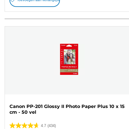
Toevoegen aan verlanglijst
Canon PP-201 Glossy II Photo Paper Plus 10 x 15
cm - 50 vel
4.7
(434)
4.7