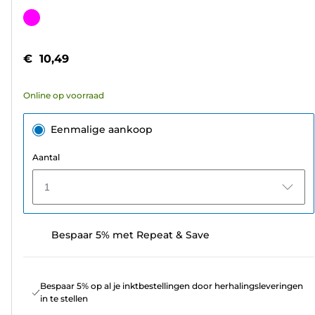
van
Kleurencartridge
de
5
€ 10,49
sterren.
33
Online op voorraad
beoordelingen
Eenmalige aankoop
Aantal
1
Bespaar 5% met Repeat & Save
Bespaar 5% op al je inktbestellingen door herhalingsleveringen
in te stellen