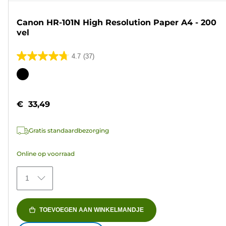
Canon HR-101N High Resolution Paper A4 - 200
vel
4.7
(37)
4.7
van
Kleurencartridge
de
5
€ 33,49
sterren.
37
Gratis standaardbezorging
beoordelingen
Online op voorraad
1
TOEVOEGEN AAN WINKELMANDJE