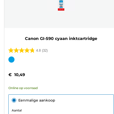
Canon GI-590 cyaan inktcartridge
4.8
(32)
4.8
van
Kleurencartridge
de
5
€ 10,49
sterren.
32
Online op voorraad
beoordelingen
Eenmalige aankoop
Aantal