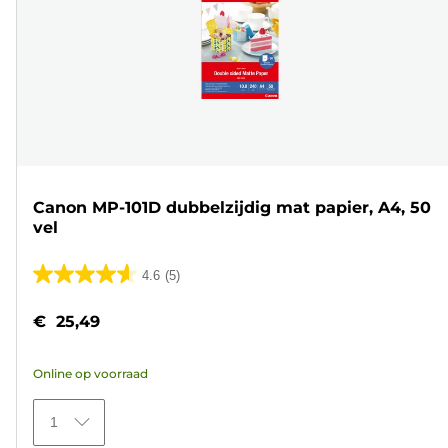
Canon MP-101D dubbelzijdig mat papier, A4, 50
vel
4.6
(5)
4.6
van
€ 25,49
de
5
Online op voorraad
sterren.
5
1
beoordelingen