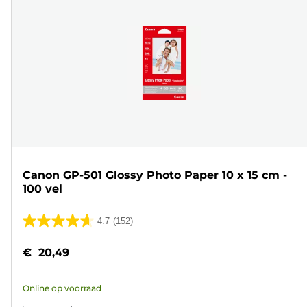
Canon GP-501 Glossy Photo Paper 10 x 15 cm -
100 vel
4.7
(152)
4.7
van
€ 20,49
de
5
Online op voorraad
sterren.