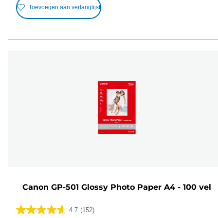
Toevoegen aan verlanglijst
Canon GP-501 Glossy Photo Paper A4 - 100 vel
4.7
(152)
4.7