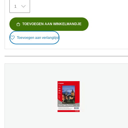
152
1
beoordelingen
TOEVOEGEN AAN WINKELMANDJE
Toevoegen aan verlanglijst