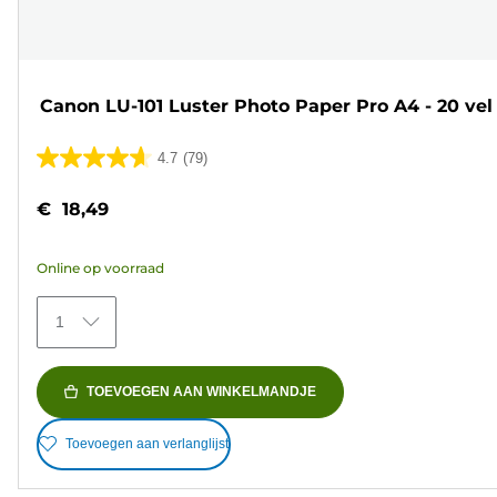
Canon LU-101 Luster Photo Paper Pro A4 - 20 vel
4.7
(79)
4.7
van
€ 18,49
de
5
Online op voorraad
sterren.
79
1
beoordelingen
TOEVOEGEN AAN WINKELMANDJE
Toevoegen aan verlanglijst