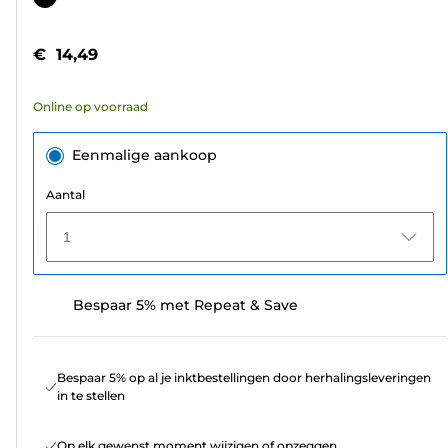
de
5
€ 14,49
sterren.
49
Online op voorraad
beoordelingen
Eenmalige aankoop
Aantal
1
Bespaar 5% met Repeat & Save
Bespaar 5% op al je inktbestellingen door herhalingsleveringen
in te stellen
Op elk gewenst moment wijzigen of opzeggen