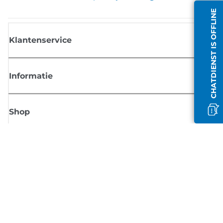
CHATDIENST IS OFFLINE
Klantenservice
Informatie
Shop
Meld je aan voor Canon-nieuws
Ontvang regelmatig updates per e-mail over nieuwe producten, handig
tips en aanbiedingen
MELD JE NU AAN