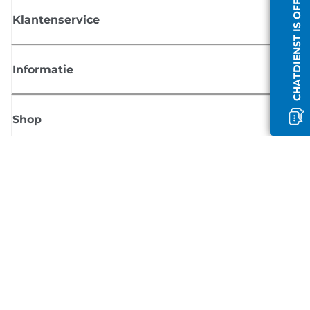
CHATDIENST IS OFFLINE
Klantenservice
Informatie
Shop
Meld je aan voor Canon-nieuws
Ontvang regelmatig updates per e-mail over nieuwe producten, handig
tips en aanbiedingen
MELD JE NU AAN