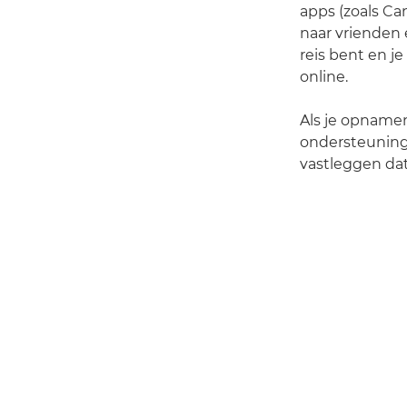
apps (zoals Ca
naar vrienden 
reis bent en j
online.
Als je opnamen
ondersteuning
vastleggen dat