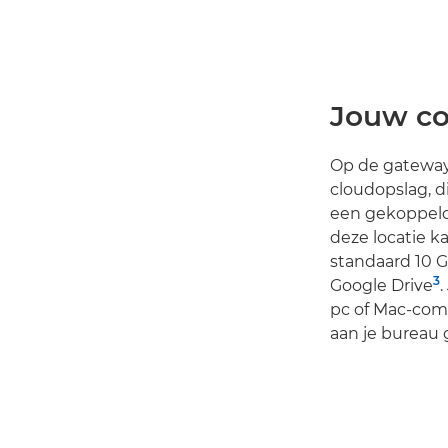
Jouw co
Op de gatewa
cloudopslag, 
een gekoppeld
deze locatie k
standaard 10 G
3
Google Drive
pc of Mac-comp
aan je bureau g