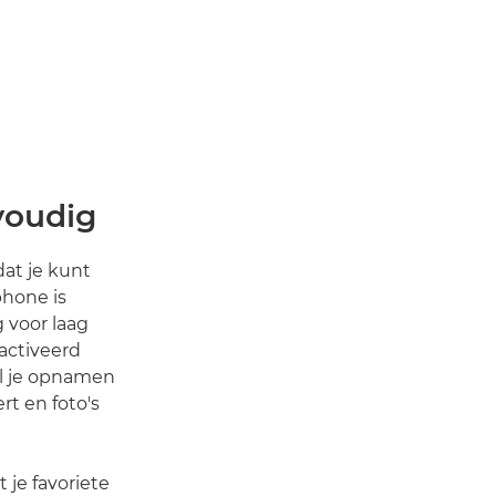
voudig
at je kunt
phone is
 voor laag
activeerd
jl je opnamen
rt en foto's
 je favoriete