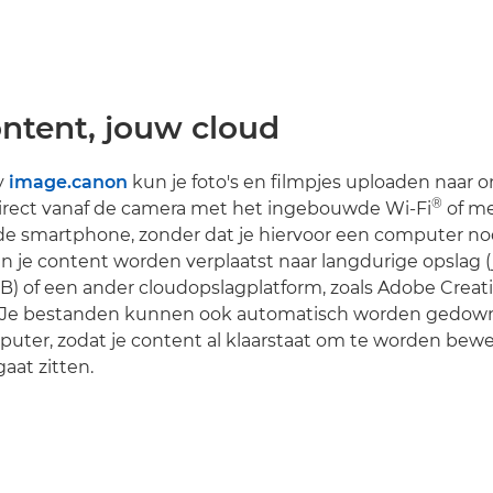
ntent, jouw cloud
y
image.canon
kun je foto's en filmpjes uploaden naar o
®
direct vanaf de camera met het ingebouwde Wi-Fi
of me
e smartphone, zonder dat je hiervoor een computer nod
an je content worden verplaatst naar langdurige opslag (j
B) of een ander cloudopslagplatform, zoals Adobe Creati
. Je bestanden kunnen ook automatisch worden gedown
uter, zodat je content al klaarstaat om te worden bewer
aat zitten.