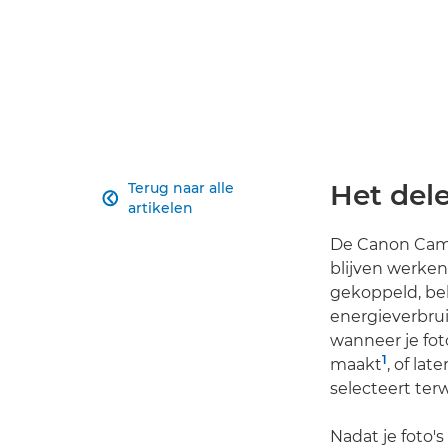
Het del
Terug naar alle

artikelen
De Canon Came
blijven werken 
gekoppeld, be
energieverbrui
wanneer je fot
1
maakt
, of la
selecteert ter
Nadat je foto'