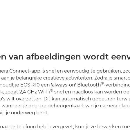
en van afbeeldingen wordt een
ra Connect-app is snel en eenvoudig te gebruiken, zod
aan je belangrijke creatieve activiteiten. Zodra je smart
®
houdt je EOS R10 een 'always-on' Bluetooth
-verbinding
®
k, zodat 2,4 GHz Wi-Fi
snel en naadloos kan worden ge
o's wilt overzetten. Dit kan automatisch gebeuren terwi
ter wanneer je door de geheugenkaart van je camera blade
wijl je onderweg bent.
s naar je telefoon hebt overgezet, kun je ze bewerken met