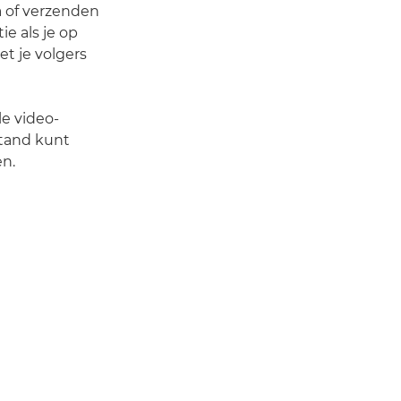
a of verzenden
ie als je op
et je volgers
le video-
stand kunt
en.