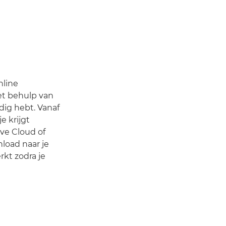
nline
t behulp van
ig hebt. Vanaf
e krijgt
ve Cloud of
load naar je
kt zodra je