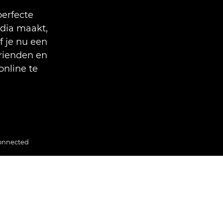
erfecte
edia maakt,
 je nu een
vrienden en
online te
onnected