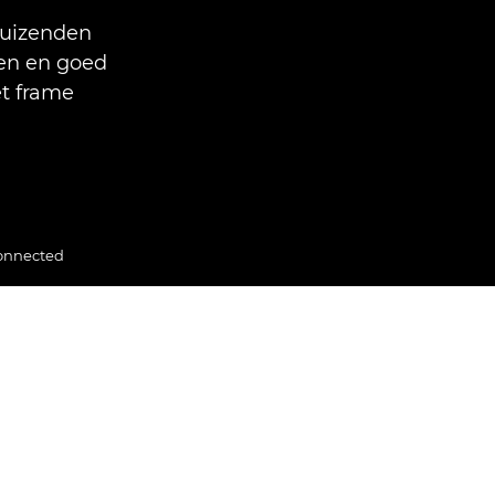
duizenden
nen en goed
et frame
onnected