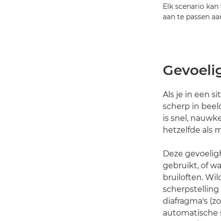
Elk scenario kan
aan te passen aan
Gevoelig
Als je in een s
scherp in beel
is snel, nauwke
hetzelfde als 
Deze gevoeligh
gebruikt, of w
bruiloften. Wi
scherpstellin
diafragma's (z
automatische s