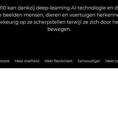
10 kan dankzij deep-learning AI-technologie en 
he beelden mensen, dieren en voertuigen herken
keurig op ze scherpstellen terwijl ze zich door h
bewegen.
erpte
Meer snelheid
Meer flexibiliteit
Eenvoudiger
Meer c