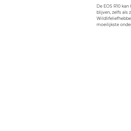
De EOS R10 kan k
blijven, zelfs a
Wildlifeliefhebbe
moeilijkste onde