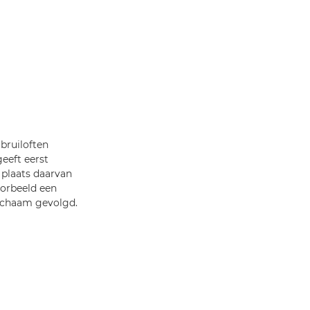
 bruiloften
eeft eerst
n plaats daarvan
oorbeeld een
lichaam gevolgd.