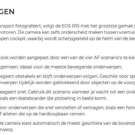
GEN
rsport fotografeert, volgt de EOS R10 met het grootste gema
otoren. De camera kan zelfs onderscheid maken tussen voertu
open cockpit, waarbij wordt scherpgesteld op de helm van de be
ook worden aangepast door een van de vier AF-scenario's te kie
Algemeen. Ideaal voor de meeste bewegende onderwerpen.
egeert obstakels en blijft onderwerpen volgen. Geschikt voor spo
werpen tijdelijk worden geblokkeerd door objecten op de voor
Reageert snel. Gebruik dit scenario wanneer je wacht tot een ond
oals een skateboarder die plotseling in beeld komt.
Voor onderwerpen die snel versnellen of vertragen, zoals een hon
f atleten die op de hardloopbaan rennen.
De camera kiest automatisch de meest geschikte van de bovenst
rwerp.