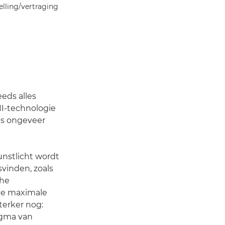
elling/vertraging
eeds alles
II-technologie
 is ongeveer
unstlicht wordt
svinden, zoals
che
ne maximale
terker nog:
agma van