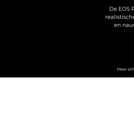
De EOS R
realistisc
en nauw
Meer sch