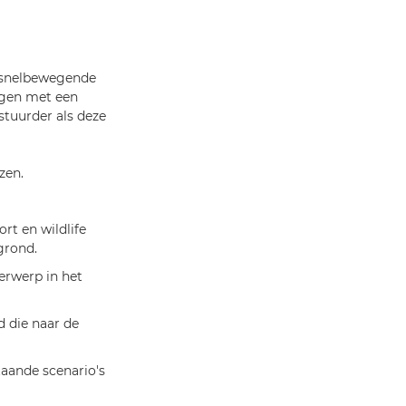
k snelbewegende
igen met een
stuurder als deze
zen.
rt en wildlife
grond.
erwerp in het
d die naar de
aande scenario's