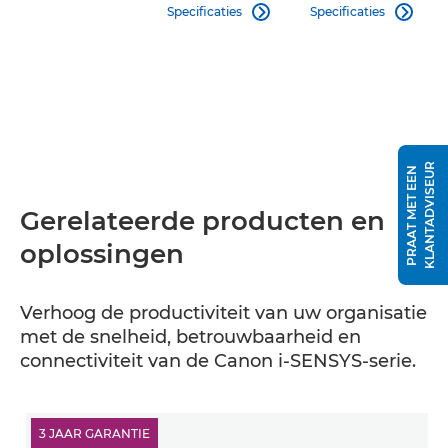
Specificaties
Specificaties


R
P
R
A
A
T
M
E
T
E
E
N
K
L
A
N
T
A
D
V
I
S
E
U
Gerelateerde producten en
oplossingen
Verhoog de productiviteit van uw organisatie
met de snelheid, betrouwbaarheid en
connectiviteit van de Canon i-SENSYS-serie.
3 JAAR GARANTIE