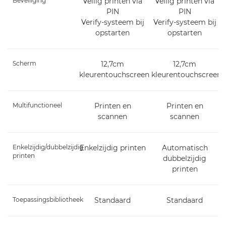
Beveiliging
Veilig printen via
Veilig printen via
PIN
PIN
Verify-systeem bij
Verify-systeem bij
opstarten
opstarten
Scherm
12,7cm
12,7cm
kleurentouchscreen
kleurentouchscreen
Multifunctioneel
Printen en
Printen en
scannen
scannen
Enkelzijdig/dubbelzijdig
Enkelzijdig printen
Automatisch
printen
dubbelzijdig
printen
Toepassingsbibliotheek
Standaard
Standaard