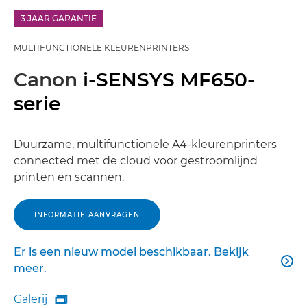
3 JAAR GARANTIE
MULTIFUNCTIONELE KLEURENPRINTERS
Canon
i-SENSYS MF650-
serie
Duurzame, multifunctionele A4-kleurenprinters
connected met de cloud voor gestroomlijnd
printen en scannen.
INFORMATIE AANVRAGEN
Er is een nieuw model beschikbaar. Bekijk

Er is een nieuw model beschikbaar. Bekijk meer.
meer.
Galerij

Galerij