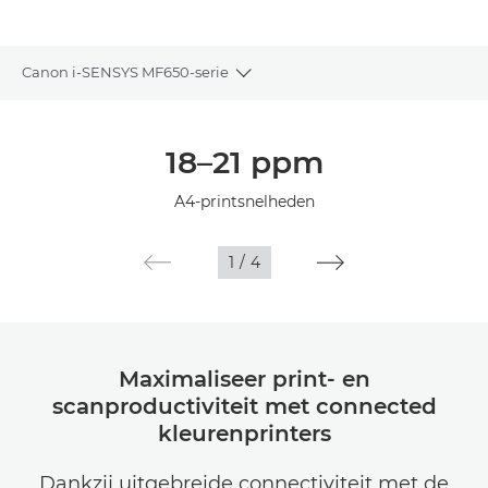
Canon i-SENSYS MF650-serie
Toggle breadcrumbs
Overzicht
18–21 ppm
Specificaties
A4-printsnelheden
1
/
4
Maximaliseer print- en
scanproductiviteit met connected
kleurenprinters
Dankzij uitgebreide connectiviteit met de