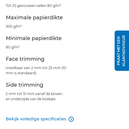
Tot 25 gevouwen vellen 80 g/m²
Maximale papierdikte
300 g/m²
Minimale papierdikte
R
P
R
A
A
T
M
E
T
E
E
N
K
L
A
N
T
A
D
V
I
S
E
U
80 g/m²
Face trimming
Instelbaar van 2 mm tot 25 mm (10
mm is standaard)
Side trimming
2 mm tot 51 mm vanaf de boven-
en onderzijde van de boekjes
Bekijk volledige specificaties
