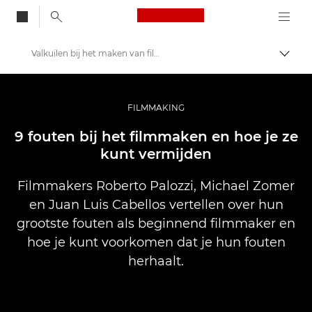
Canon Logo, back to
Valkuilen bij het maken van films die je moet vermijden
Brood
Canon
Professionele fotografie en video
FILMMAKING
Verhalen
9 fouten bij het filmmaken en hoe je ze
kunt vermijden
Filmmakers Roberto Palozzi, Michael Zomer
en Juan Luis Cabellos vertellen over hun
grootste fouten als beginnend filmmaker en
hoe je kunt voorkomen dat je hun fouten
herhaalt.