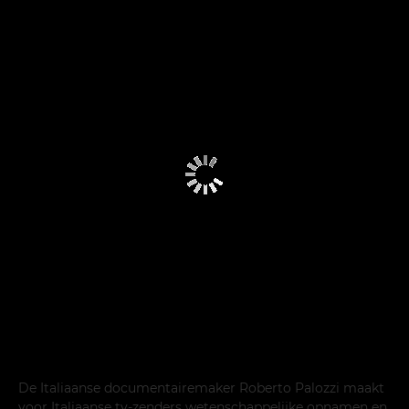
De Italiaanse documentairemaker Roberto Palozzi maakt
voor Italiaanse tv-zenders wetenschappelijke opnamen en