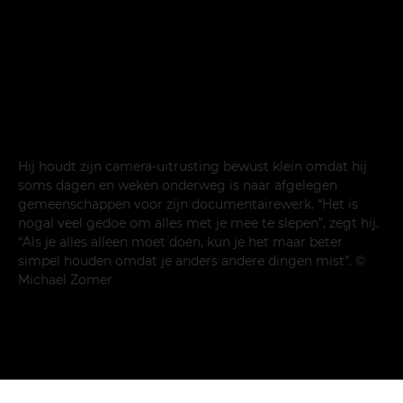
Hij houdt zijn camera-uitrusting bewust klein omdat hij
soms dagen en weken onderweg is naar afgelegen
gemeenschappen voor zijn documentairewerk. “Het is
nogal veel gedoe om alles met je mee te slepen”, zegt hij.
“Als je alles alleen moet doen, kun je het maar beter
simpel houden omdat je anders andere dingen mist”. ©
Michael Zomer