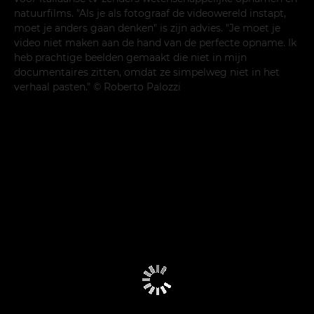
natuurfilms. "Als je als fotograaf de videowereld instapt,
moet je anders gaan denken" is zijn advies. "Je moet je
video niet maken aan de hand van de perfecte opname. Ik
heb prachtige beelden gemaakt die niet in mijn
documentaires zitten, omdat ze simpelweg niet in het
verhaal pasten." © Roberto Palozzi