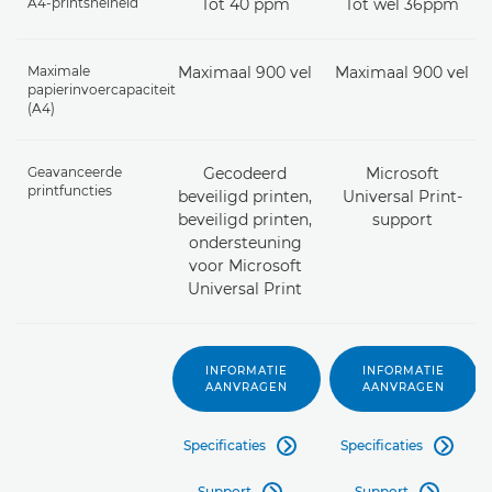
A4-printsnelheid
Tot 40 ppm
Tot wel 36ppm
Maximale
Maximaal 900 vel
Maximaal 900 vel
papierinvoercapaciteit
(A4)
Geavanceerde
Gecodeerd
Microsoft
printfuncties
beveiligd printen,
Universal Print-
beveiligd printen,
support
ondersteuning
voor Microsoft
Universal Print
INFORMATIE
INFORMATIE
AANVRAGEN
AANVRAGEN
Specificaties
Specificaties


Support
Support