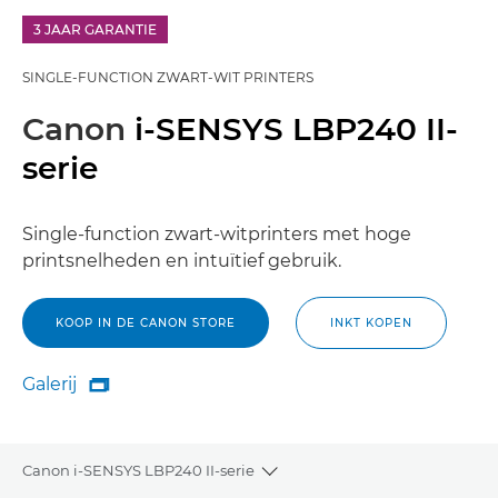
3 JAAR GARANTIE
SINGLE-FUNCTION ZWART-WIT PRINTERS
Canon
i-SENSYS LBP240 II-
serie
Single-function zwart-witprinters met hoge
printsnelheden en intuïtief gebruik.
KOOP IN DE CANON STORE
INKT KOPEN
Galerij

Galerij
Canon i-SENSYS LBP240 II-serie
Toggle breadcrumbs