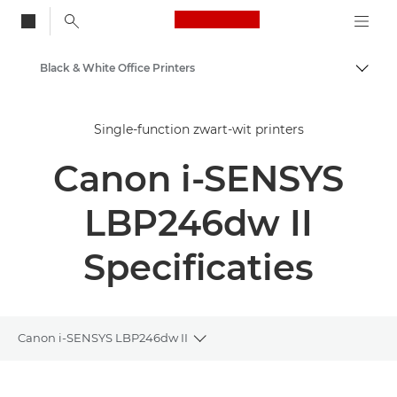
Canon Logo, back to
Black & White Office Printers
Brood
Canon
Single-function zwart-wit printers
Oplossingen en services
Canon i-SENSYS
Zakelijke producten
Zakelijke printers en faxapparaten
LBP246dw II
Single- function printers
Specificaties
Canon i-SENSYS LBP246dw II
Toggle breadcrumbs
Overzicht