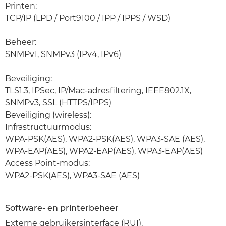
Printen:
TCP/IP (LPD / Port9100 / IPP / IPPS / WSD)
Beheer:
SNMPv1, SNMPv3 (IPv4, IPv6)
Beveiliging:
TLS1.3, IPSec, IP/Mac-adresfiltering, IEEE802.1X,
SNMPv3, SSL (HTTPS/IPPS)
Beveiliging (wireless):
Infrastructuurmodus:
WPA-PSK(AES), WPA2-PSK(AES), WPA3-SAE (AES),
WPA-EAP(AES), WPA2-EAP(AES), WPA3-EAP(AES)
Access Point-modus:
WPA2-PSK(AES), WPA3-SAE (AES)
Software- en printerbeheer
Externe gebruikersinterface (RUI),