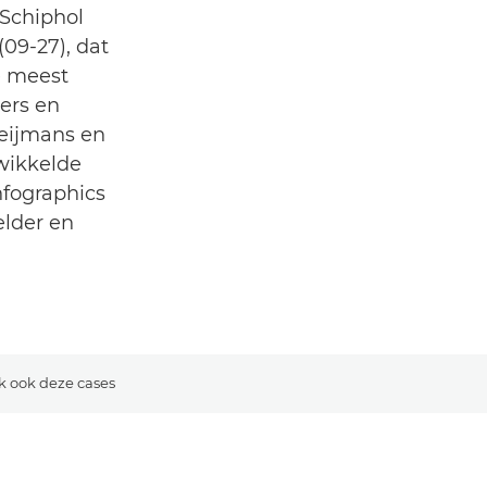
Schiphol
09-27), dat
e meest
kers en
Heijmans en
wikkelde
nfographics
elder en
k ook deze cases