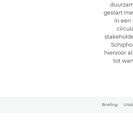
duurzam
gestart me
in een
circul
stakeholde
Schipho
hiervoor a
tot wan
Briefing
Uitd