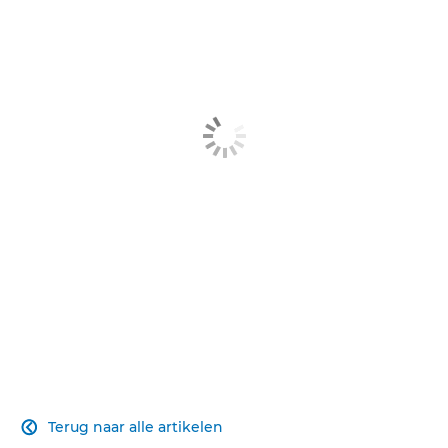
Introductie
Aanbevelingen
De 4 pijlers
Aanmelden nieuwsbrief
Terug naar alle artikelen
