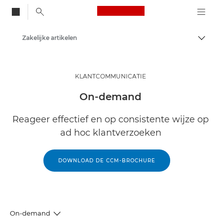
Canon Logo, back to
Zakelijke artikelen
Brood
Canon
Oplossingen en services
KLANTCOMMUNICATIE
Inzichten
On-demand
Reageer effectief en op consistente wijze op
ad hoc klantverzoeken
DOWNLOAD DE CCM-BROCHURE
On-demand