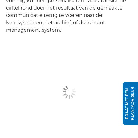
volledig kunnen personaliseren. Maak tot slot de
cirkel rond door het resultaat van de gemaakte
communicatie terug te voeren naar de
kernsystemen, het archief, of document
management system.
R
P
R
A
A
T
M
E
T
E
E
N
K
L
A
N
T
A
D
V
I
S
E
U