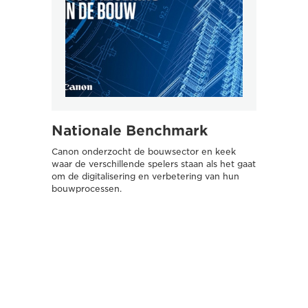
Nationale Benchmark
Het
het
Canon onderzocht de bouwsector en keek
waar de verschillende spelers staan als het gaat
faal
om de digitalisering en verbetering van hun
bouwprocessen.
Faalko
miljard
onderz
pijnpun
Benchma