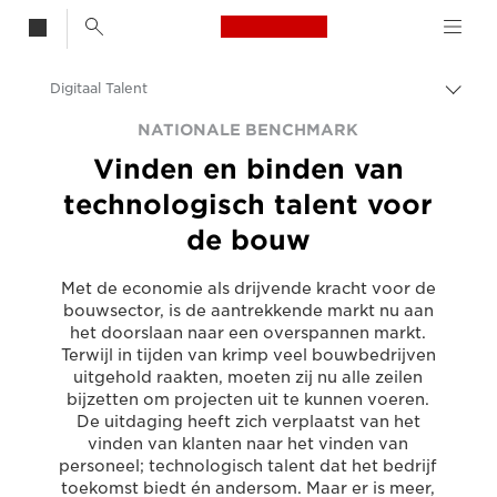
Canon Logo, back t
Digitaal Talent
Brood
Canon
NATIONALE BENCHMARK
Vinden en binden van
Oplossingen en services
technologisch talent voor
Inzichten
de bouw
Zakelijke artikelen
Met de economie als drijvende kracht voor de
bouwsector, is de aantrekkende markt nu aan
het doorslaan naar een overspannen markt.
Terwijl in tijden van krimp veel bouwbedrijven
uitgehold raakten, moeten zij nu alle zeilen
bijzetten om projecten uit te kunnen voeren.
De uitdaging heeft zich verplaatst van het
vinden van klanten naar het vinden van
personeel; technologisch talent dat het bedrijf
toekomst biedt én andersom. Maar er is meer,