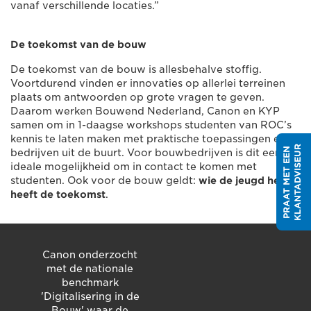
vanaf verschillende locaties.”
De toekomst van de bouw
De toekomst van de bouw is allesbehalve stoffig.
Voortdurend vinden er innovaties op allerlei terreinen
plaats om antwoorden op grote vragen te geven.
Daarom werken Bouwend Nederland, Canon en KYP
samen om in 1-daagse workshops studenten van ROC’s
kennis te laten maken met praktische toepassingen en
R
P
R
A
A
T
M
E
T
E
E
N
K
L
A
N
T
A
D
V
I
S
E
U
bedrijven uit de buurt. Voor bouwbedrijven is dit een
ideale mogelijkheid om in contact te komen met
studenten. Ook voor de bouw geldt:
wie de jeugd heeft,
heeft de toekomst
.
Canon onderzocht
met de nationale
benchmark
'Digitalisering in de
Bouw' waar de