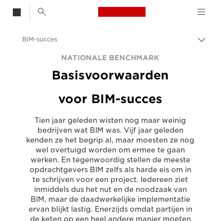
Canon Logo, back t
BIM-succes
Brood
Canon
NATIONALE BENCHMARK
Basisvoorwaarden
Oplossingen en services
Inzichten
voor BIM-succes
Zakelijke artikelen
Tien jaar geleden wisten nog maar weinig
bedrijven wat BIM was. Vijf jaar geleden
kenden ze het begrip al, maar moesten ze nog
wel overtuigd worden om ermee te gaan
werken. En tegenwoordig stellen de meeste
opdrachtgevers BIM zelfs als harde eis om in
te schrijven voor een project. Iedereen ziet
inmiddels dus het nut en de noodzaak van
BIM, maar de daadwerkelijke implementatie
ervan blijkt lastig. Enerzijds omdat partijen in
de keten op een heel andere manier moeten