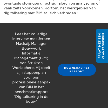
eventuele storingen direct signaleren en analyseren of
vaak zelfs voorkomen. Kortom, het werkgebied van
digitalisering met BIM zal zich verbreden.”
Lees het volledige
R
P
R
A
A
T
M
E
T
E
E
N
K
L
A
N
T
A
D
V
I
S
E
U
interview met Jeroen
Mackaij, Manager
Bouwwerk
Informatie
Management (BIM)
van Strukton
Worksphere. Hij deelt
DOWNLOAD HET
RAPPORT
zijn stappenplan
voor een
professionele aanpak
van BIM in het
benchmarkrapport
‘Digitalisering in de
bouw’