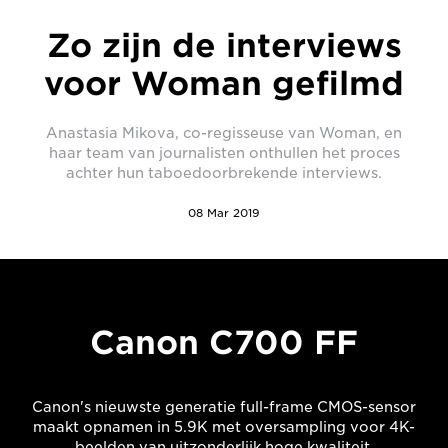
Zo zijn de interviews
voor Woman gefilmd
Anastasia Mikova, co-regisseuse van Woman, en
haar team van journalisten onthullen het proces
achter hun taboedoorbrekende interviews.
08 Mar 2019
Canon C700 FF
Canon's nieuwste generatie full-frame CMOS-sensor
maakt opnamen in 5.9K met oversampling voor 4K-
beelden van uitzonderlijk hoge kwaliteit.