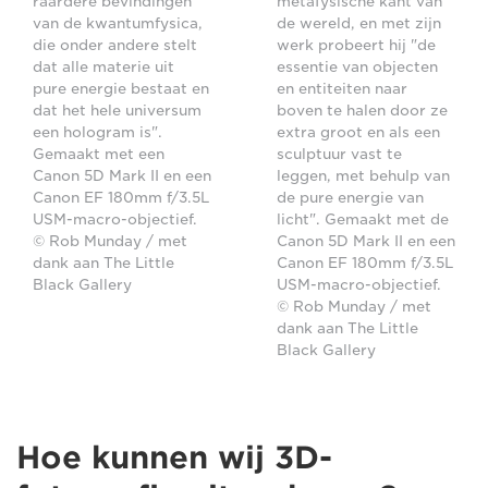
raardere bevindingen
metafysische kant van
van de kwantumfysica,
de wereld, en met zijn
die onder andere stelt
werk probeert hij "de
dat alle materie uit
essentie van objecten
pure energie bestaat en
en entiteiten naar
dat het hele universum
boven te halen door ze
een hologram is".
extra groot en als een
Gemaakt met een
sculptuur vast te
Canon 5D Mark II en een
leggen, met behulp van
Canon EF 180mm f/3.5L
de pure energie van
USM-macro-objectief.
licht". Gemaakt met de
© Rob Munday / met
Canon 5D Mark II en een
dank aan The Little
Canon EF 180mm f/3.5L
Black Gallery
USM-macro-objectief.
© Rob Munday / met
dank aan The Little
Black Gallery
Hoe kunnen wij 3D-