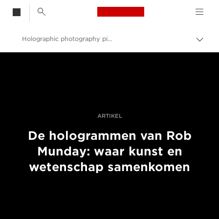
Canon Logo, back t
Holographic photography pioneer Rob Munday on sculpting light
Broo
in-/u
Canon
Professionele fotografie en video
Verhalen
ARTIKEL
De hologrammen van Rob
Munday: waar kunst en
wetenschap samenkomen