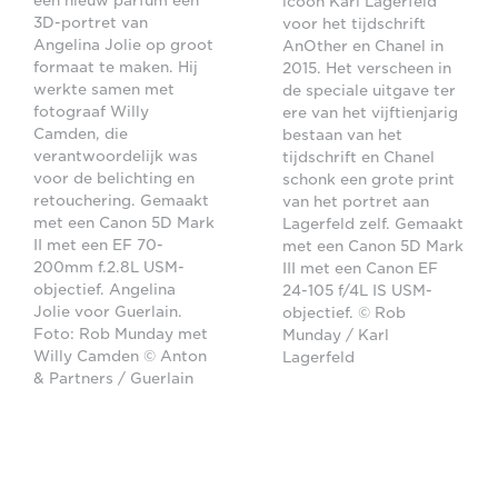
een nieuw parfum een
icoon Karl Lagerfeld
3D-portret van
voor het tijdschrift
Angelina Jolie op groot
AnOther en Chanel in
formaat te maken. Hij
2015. Het verscheen in
werkte samen met
de speciale uitgave ter
fotograaf Willy
ere van het vijftienjarig
Camden, die
bestaan van het
verantwoordelijk was
tijdschrift en Chanel
voor de belichting en
schonk een grote print
retouchering. Gemaakt
van het portret aan
met een Canon 5D Mark
Lagerfeld zelf. Gemaakt
II met een EF 70-
met een Canon 5D Mark
200mm f.2.8L USM-
III met een Canon EF
objectief. Angelina
24-105 f/4L IS USM-
Jolie voor Guerlain.
objectief. © Rob
Foto: Rob Munday met
Munday / Karl
Willy Camden © Anton
Lagerfeld
& Partners / Guerlain