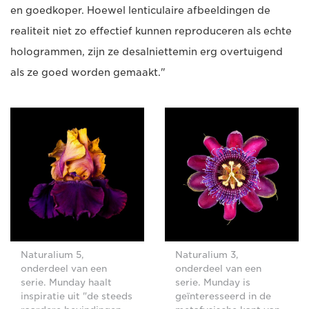
en goedkoper. Hoewel lenticulaire afbeeldingen de
realiteit niet zo effectief kunnen reproduceren als echte
hologrammen, zijn ze desalniettemin erg overtuigend
als ze goed worden gemaakt."
Naturalium 5,
Naturalium 3,
onderdeel van een
onderdeel van een
serie. Munday haalt
serie. Munday is
inspiratie uit "de steeds
geïnteresseerd in de