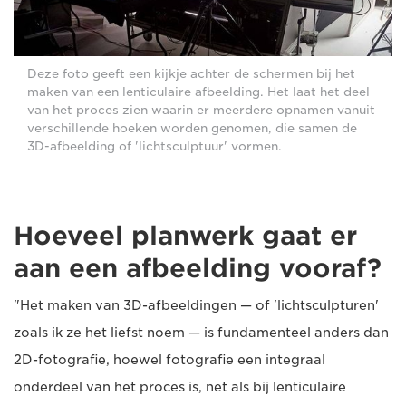
Deze foto geeft een kijkje achter de schermen bij het
maken van een lenticulaire afbeelding. Het laat het deel
van het proces zien waarin er meerdere opnamen vanuit
verschillende hoeken worden genomen, die samen de
3D-afbeelding of 'lichtsculptuur' vormen.
Hoeveel planwerk gaat er
aan een afbeelding vooraf?
"Het maken van 3D-afbeeldingen — of 'lichtsculpturen'
zoals ik ze het liefst noem — is fundamenteel anders dan
2D-fotografie, hoewel fotografie een integraal
onderdeel van het proces is, net als bij lenticulaire