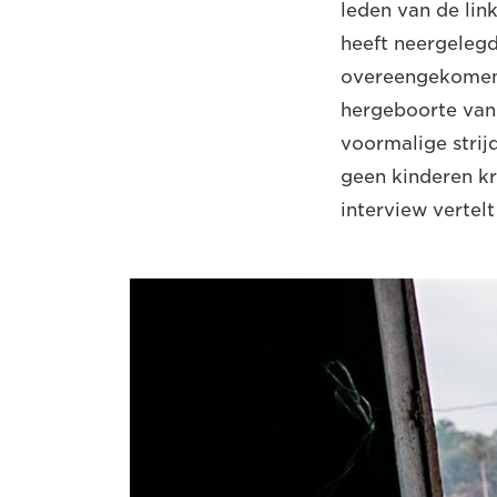
leden van de lin
heeft neergelegd
overeengekomen 
hergeboorte van
voormalige strij
geen kinderen kr
interview vertelt