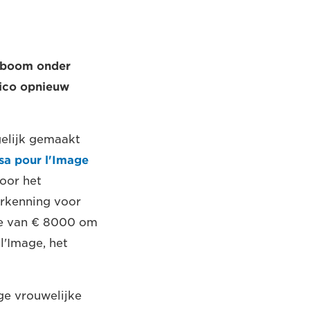
byboom onder
hico opnieuw
elijk gemaakt
sa pour l'Image
door het
 erkenning voor
age van € 8000 om
l'Image, het
ge vrouwelijke