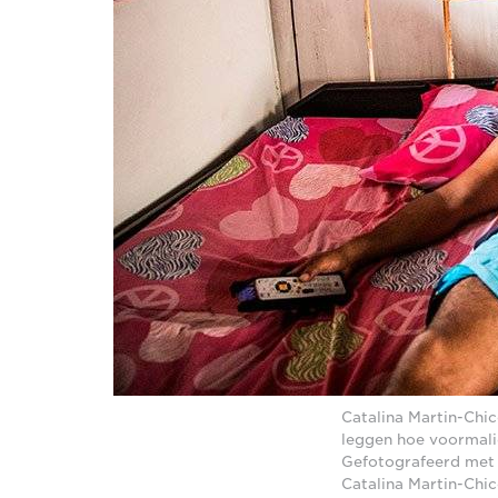
Catalina Martin-Chi
leggen hoe voormali
Gefotografeerd met 
Catalina Martin-Chi