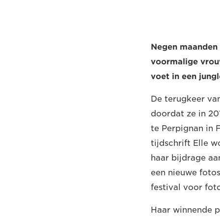
Negen maanden n
voormalige vrouw
voet in een jung
De terugkeer va
doordat ze in 2
te Perpignan in 
tijdschrift Elle 
haar bijdrage aa
een nieuwe fotos
festival voor fot
Haar winnende p