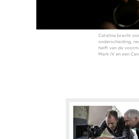
Catalina bracht oo
onderscheiding, ne
helft van de voorm
Mark IV en een Can