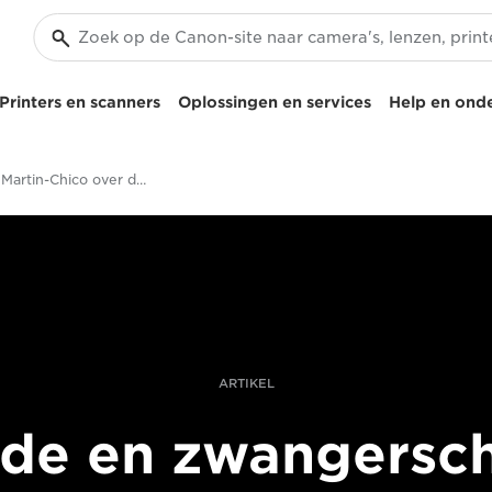
Printers en scanners
Oplossingen en services
Help en ond
Catalina Martin-Chico over de babyboom in een vredig Colombia
ARTIKEL
de en zwangersc