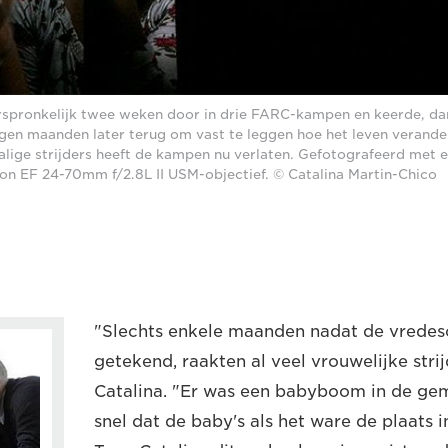
rspronkelijk twee weken door in drie FARC-kampen en keerde, dan
gen maanden later terug om vast te leggen hoe het leven verand
alige strijders heeft de kampen nu verlaten. Gefotografeerd met
on EF 24-70mm f/2.8L II USM-objectief. © Catalina Martin-Chico
"Slechts enkele maanden nadat de vrede
getekend, raakten al veel vrouwelijke stri
Catalina. "Er was een babyboom in de ge
snel dat de baby's als het ware de plaats