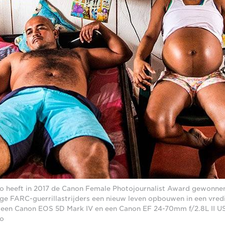
co heeft in 2017 de Canon Female Photojournalist Award gewonnen
ge FARC-guerrillastrijders een nieuw leven opbouwen in een vred
een Canon EOS 5D Mark IV en een Canon EF 24-70mm f/2.8L II US
co