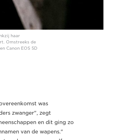
kzij haar
ert. Omstreeks de
 een Canon EOS 5D
sovereenkomst was
jders zwanger", zegt
meenschappen en dit ging zo
 innamen van de wapens."