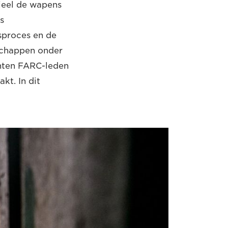
ieel de wapens
s
sproces en de
schappen onder
chten FARC-leden
kt. In dit