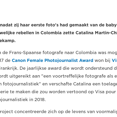
adat zij haar eerste foto's had gemaakt van de ba
elijke rebellen in Colombia zette Catalina Martin-C
lekamp.
n de Frans-Spaanse fotografe naar Colombia was mog
017 de
Canon Female Photojournalist Award
won bij
Vi
Frankrijk. De jaarlijkse award die wordt ondersteund 
wordt uitgereikt aan "een voortreffelijke fotografe als
n fotojournalistiek" en verschafte Catalina een toel
erie te maken die zou worden vertoond op Visa pour 
ojournalistiek in 2018.
roject concentreerde zich op de levens van voormali