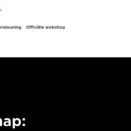
ersteuning
Officiële webshop
hap: