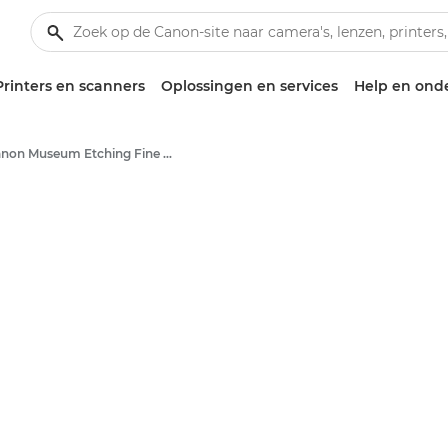
Printers en scanners
Oplossingen en services
Help en ond
Canon Museum Etching Fine Art Photo Paper FA-ME1 - A4, A3, A3+