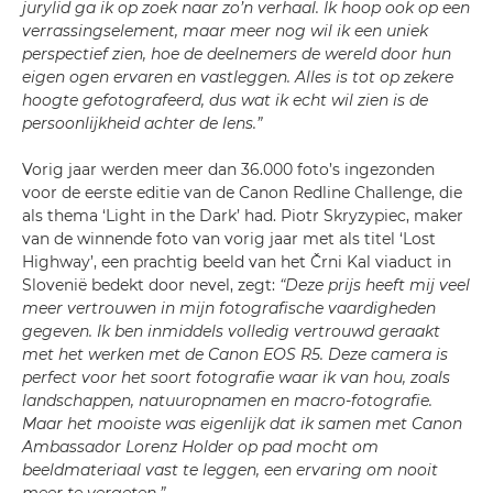
jurylid ga ik op zoek naar zo’n verhaal. Ik hoop ook op een
verrassingselement, maar meer nog wil ik een uniek
perspectief zien, hoe de deelnemers de wereld door hun
eigen ogen ervaren en vastleggen. Alles is tot op zekere
hoogte gefotografeerd, dus wat ik echt wil zien is de
persoonlijkheid achter de lens.”
Vorig jaar werden meer dan 36.000 foto’s ingezonden
voor de eerste editie van de Canon Redline Challenge, die
als thema ‘Light in the Dark’ had. Piotr Skryzypiec, maker
van de winnende foto van vorig jaar met als titel ‘Lost
Highway’, een prachtig beeld van het Črni Kal viaduct in
Slovenië bedekt door nevel, zegt:
“Deze prijs heeft mij veel
meer vertrouwen in mijn fotografische vaardigheden
gegeven. Ik ben inmiddels volledig vertrouwd geraakt
met het werken met de Canon EOS R5. Deze camera is
perfect voor het soort fotografie waar ik van hou, zoals
landschappen, natuuropnamen en macro-fotografie.
Maar het mooiste was eigenlijk dat ik samen met Canon
Ambassador Lorenz Holder op pad mocht om
beeldmateriaal vast te leggen, een ervaring om nooit