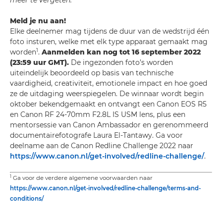
meer te vergeten.”
Meld je nu aan!
Elke deelnemer mag tijdens de duur van de wedstrijd één
foto insturen, welke met elk type apparaat gemaakt mag
1
worden
.
Aanmelden kan nog tot 16 september 2022
(23:59 uur GMT).
De ingezonden foto’s worden
uiteindelijk beoordeeld op basis van technische
vaardigheid, creativiteit, emotionele impact en hoe goed
ze de uitdaging weerspiegelen. De winnaar wordt begin
oktober bekendgemaakt en ontvangt een Canon EOS R5
en Canon RF 24-70mm F2.8L IS USM lens, plus een
mentorsessie van Canon Ambassador en gerenommeerd
documentairefotografe Laura El-Tantawy. Ga voor
deelname aan de Canon Redline Challenge 2022 naar
https://www.canon.nl/get-involved/redline-challenge/
.
1
Ga voor de verdere algemene voorwaarden naar
https://www.canon.nl/get-involved/redline-challenge/terms-and-
conditions/