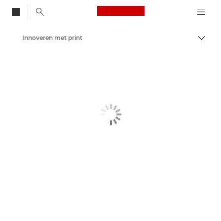
Canon Logo, back to
Innoveren met print
Brood
Canon