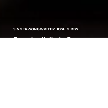
SINGER-SONGWRITER JOSH GIBBS
Zo gebruik ik de Canon
EOS 2000D om mijn band
te promoten
Terug naar alle verhalen