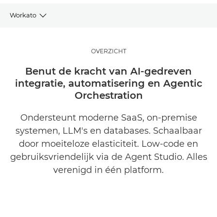
Workato
OVERZICHT
OVERZICHT
KENMERKEN
Benut de kracht van AI-gedreven
integratie, automatisering en Agentic
GERELATEERDE OPLOSSINGEN
Orchestration
INFORMATIE AANVRAGEN
Ondersteunt moderne SaaS, on-premise
systemen, LLM's en databases. Schaalbaar
door moeiteloze elasticiteit. Low-code en
gebruiksvriendelijk via de Agent Studio. Alles
verenigd in één platform.