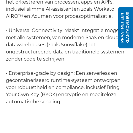
het orkestreren van processen, apps en API's,
inclusief slimme AI-assistenten zoals Workato
R
P
R
A
A
T
M
E
T
E
E
N
K
L
A
N
T
A
D
V
I
S
E
U
AIRO™ en Acumen voor procesoptimalisatie.
• Universal Connectivity: Maakt integratie mogelijk
met álle systemen, van moderne SaaS en cloud
datawarehouses (zoals Snowflake) tot
ongestructureerde data en traditionele systemen,
zonder code te schrijven.
• Enterprise-grade by design: Een serverless en
gecontaineriseerd runtime-systeem ontworpen
voor robuustheid en compliance, inclusief Bring
Your Own Key (BYOK) encryptie en moeiteloze
automatische schaling.