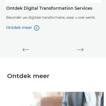
Ontdek Digital Transformation Services
O
Bevorder uw digitale transformatie, waar u ook werkt.
O
o
Ontdek meer

Ontdek meer
O
O
Ontdek meer