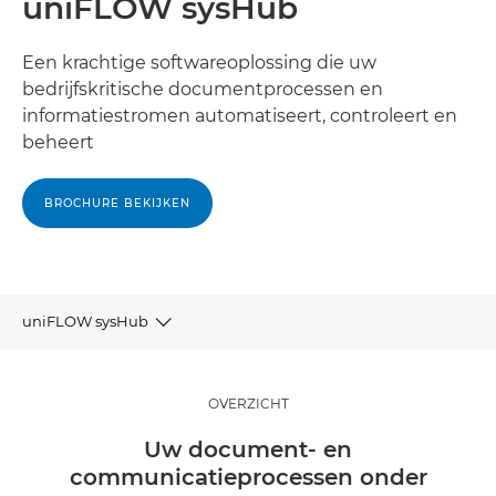
uniFLOW sysHub
Een krachtige softwareoplossing die uw
bedrijfskritische documentprocessen en
informatiestromen automatiseert, controleert en
beheert
BROCHURE BEKIJKEN
uniFLOW sysHub
OVERZICHT
OVERZICHT
VOORDELEN
Uw document- en
communicatieprocessen onder
GERELATEERDE SOFTWARE EN OPLOSSINGEN