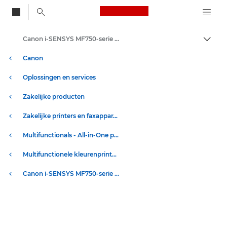
Canon Logo, back to
Canon i-SENSYS MF750-serie - Kleurenprinters voor kantoren
Brood
Canon
Oplossingen en services
Zakelijke producten
Zakelijke printers en faxapparaten
Multifunctionals - All-in-One printers
Multifunctionele kleurenprinters
Canon i-SENSYS MF750-serie - Kleurenprinters voor kantoren