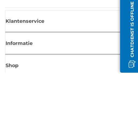
CHATDIENST IS OFFLINE
Klantenservice
Informatie
Shop
Meld je aan voor Canon-nieuws
Ontvang regelmatig updates per e-mail over nieuwe producten, handig
tips en aanbiedingen
MELD JE NU AAN