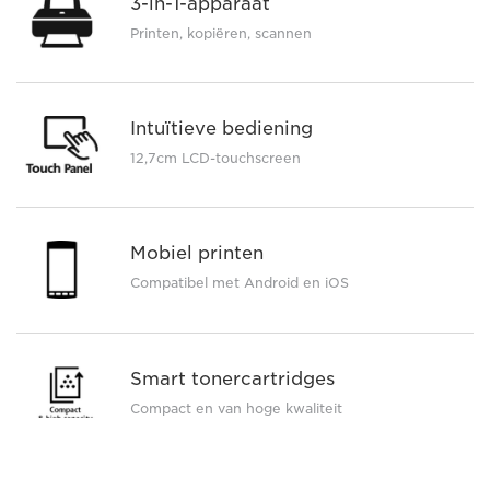
3-in-1-apparaat
Printen, kopiëren, scannen
Intuïtieve bediening
12,7cm LCD-touchscreen
Mobiel printen
Compatibel met Android en iOS
Smart tonercartridges
Compact en van hoge kwaliteit
Bekijk volledige specificaties