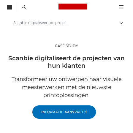
Canon Logo, back to
Scanbie digitaliseert de projecten van hun klanten
Brood
Canon
Oplossingen en services
CASE STUDY
Inzichten
Scanbie digitaliseert de projecten van
hun klanten
Zakelijke Case Studies
Transformeer uw ontwerpen naar visuele
meesterwerken met de nieuwste
printoplossingen.
INFORMATIE AANVRAGEN