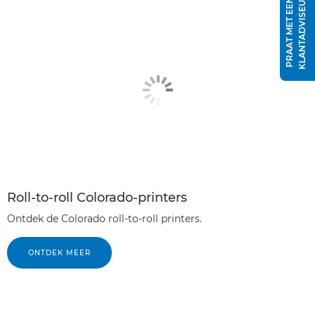
R
P
R
A
A
T
M
E
T
E
E
N
K
L
A
N
T
A
D
V
I
S
E
U
Roll-to-roll Colorado-printers
Ontdek de Colorado roll-to-roll printers.
ONTDEK MEER