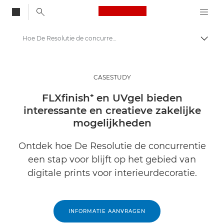
Canon Logo, back to
Hoe De Resolutie de concurrentie een stap voor blijft op het gebied van digitale prints voor interieurdecoratie.
Brood
Canon
Oplossingen en services
CASESTUDY
Inzichten
FLXfinish⁺ en UVgel bieden
interessante en creatieve zakelijke
Zakelijke Case Studies
mogelijkheden
Ontdek hoe De Resolutie de concurrentie
een stap voor blijft op het gebied van
digitale prints voor interieurdecoratie.
INFORMATIE AANVRAGEN