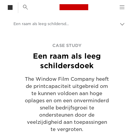
Canon Logo, back t
Een raam als leeg schildersdoek
Brood
Canon
CASE STUDY
Oplossingen en services
Een raam als leeg
Inzichten
schildersdoek
Zakelijke Case Studies
The Window Film Company heeft
de printcapaciteit uitgebreid om
te kunnen voldoen aan hoge
oplages en om een onverminderd
snelle bedrijfsgroei te
ondersteunen door de
veelzijdigheid aan toepassingen
te vergroten.