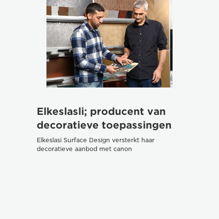
Elkeslasli; producent van
Arto
decoratieve toepassingen
doen
vor
Elkeslasi Surface Design versterkt haar
decoratieve aanbod met canon
Bij int
kijken,
geprod