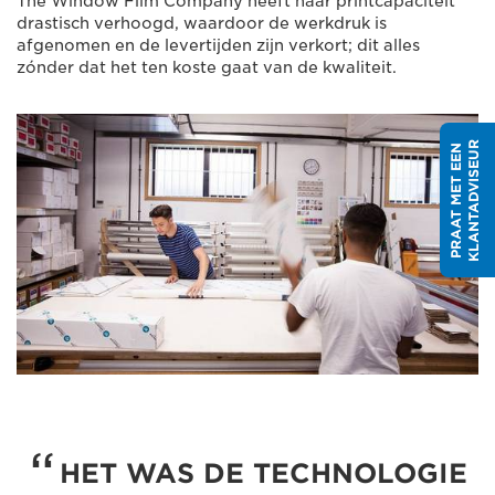
The Window Film Company heeft haar printcapaciteit
drastisch verhoogd, waardoor de werkdruk is
afgenomen en de levertijden zijn verkort; dit alles
zónder dat het ten koste gaat van de kwaliteit.
R
P
R
A
A
T
M
E
T
E
E
N
K
L
A
N
T
A
D
V
I
S
E
U
HET WAS DE TECHNOLOGIE