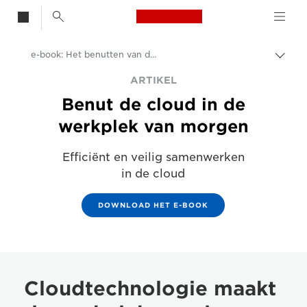
Canon Logo, back t
e-book: Het benutten van de cloud in de werkplek van morgen
Brood
Canon
ARTIKEL
Benut de cloud in de
Oplossingen en services
werkplek van morgen
Inzichten
Efficiënt en veilig samenwerken
Zakelijke artikelen
in de cloud
DOWNLOAD HET E-BOOK
Cloudtechnologie maakt