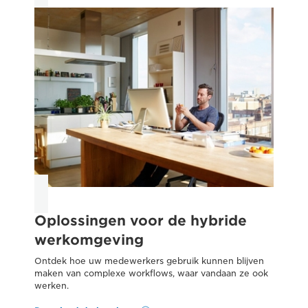
Oplossingen voor de hybride
C
werkomgeving
h
Ontdek hoe uw medewerkers gebruik kunnen blijven
On
maken van complexe workflows, waar vandaan ze ook
end
werken.
op
org