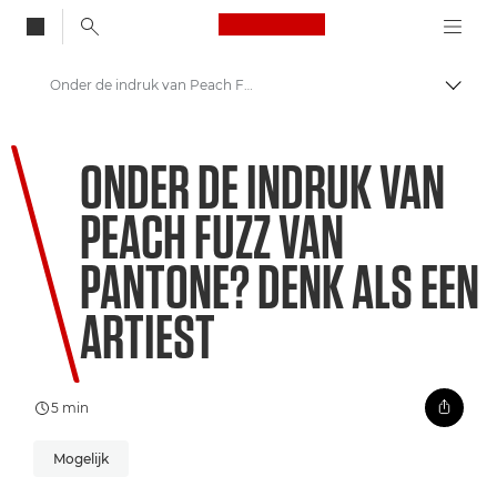
Canon Logo, back to
Onder de indruk van Peach Fuzz van Pantone? Denk als een artiest
Brood
Canon
ONDER DE INDRUK VAN
Welkom bij VIEW
PEACH FUZZ VAN
PANTONE? DENK ALS EEN
ARTIEST
5 min
Mogelijk