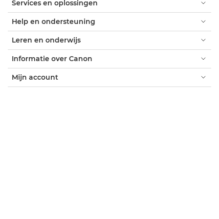
Services en oplossingen
Help en ondersteuning
Leren en onderwijs
Informatie over Canon
Mijn account
Algemene voorwaarden
Verklaring omtrent het gebruik van cookies
Toegankelijkheid
Privacy
Verklaring moderne slavernij (PDF)
Officiële Canon Store
Consument: verkooppunten
Zakelijk: verkooppunten
Cookie-instellingen
Canon Netherlands