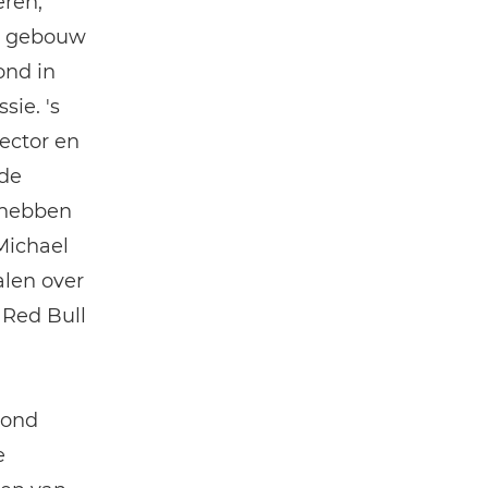
eren,
et gebouw
ond in
sie. 's
ector en
 de
 hebben
Michael
alen over
 Red Bull
vond
e