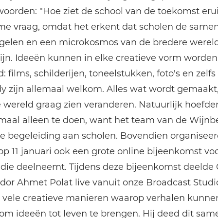
oorden: "Hoe ziet de school van de toekomst eruit
me vraag, omdat het erkent dat scholen de samen
gelen en een microkosmos van de bredere werel
ijn. Ideeën kunnen in elke creatieve vorm worden
: films, schilderijen, toneelstukken, foto's en zelfs
 zijn allemaal welkom. Alles wat wordt gemaakt, 
e wereld graag zien veranderen. Natuurlijk hoefde
emaal alleen te doen, want het team van de Wijnb
e begeleiding aan scholen. Bovendien organisee
p 11 januari ook een grote online bijeenkomst vo
 die deelneemt. Tijdens deze bijeenkomst deelde
or Ahmet Polat live vanuit onze Broadcast Studi
 vele creatieve manieren waarop verhalen kunn
om ideeën tot leven te brengen. Hij deed dit sa