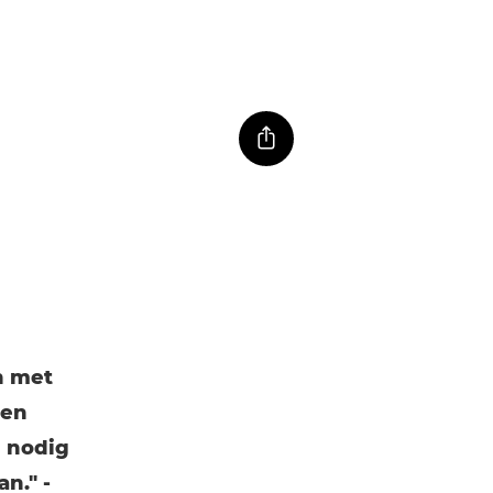
n met
 en
n nodig
n." -