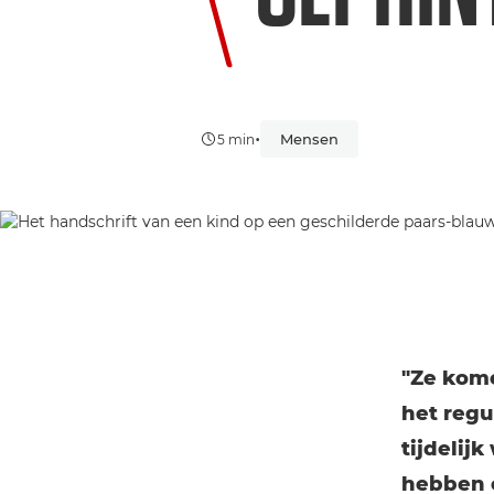
•
Mensen
5 min
"Ze kom
het regu
tijdelij
hebben o