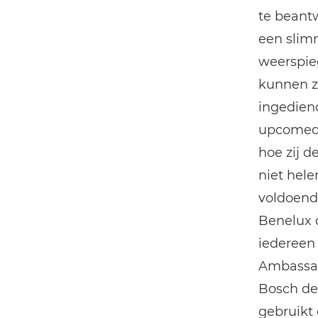
te beantw
een slim
weerspie
kunnen z
ingediend
upcomedy
hoe zij d
niet hel
voldoend
Benelux o
iedereen
Ambassad
Bosch de
gebruikt 