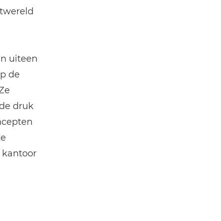
ntwereld
en uiteen
op de
 Ze
de druk
oncepten
ze
 kantoor