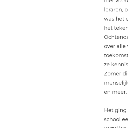
niet voor
leraren,
was het 
het teken
Ochtends
over alle
toekomst
ze kenni
Zomer die
menselij
en meer.
Het ging 
school ee