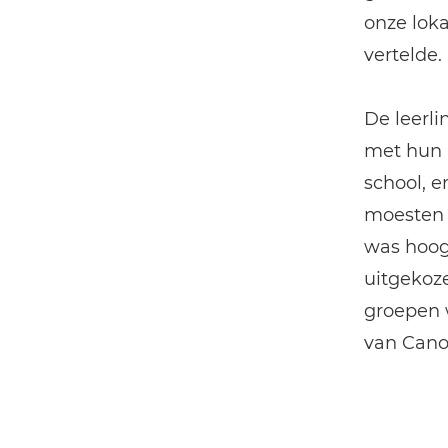
onze loka
vertelde.
De leerli
met hun 
school, 
moesten 
was hoog.
uitgekoz
groepen 
van Canon