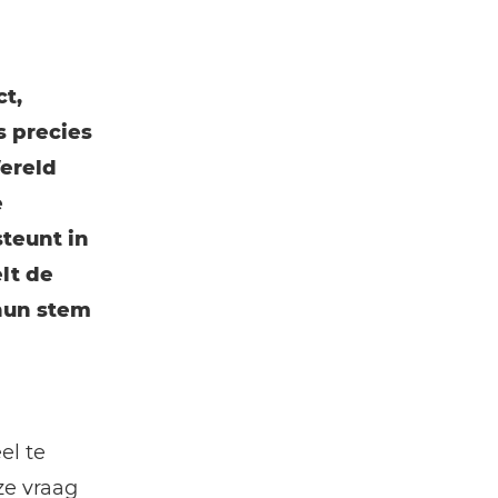
ct,
s precies
ereld
e
teunt in
lt de
hun stem
el te
ze vraag