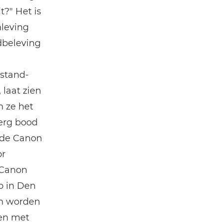
?" Het is
leving
dbeleving
 stand-
laat zien
n ze het
erg bood
rde Canon
or
 Canon
o in Den
en worden
men met