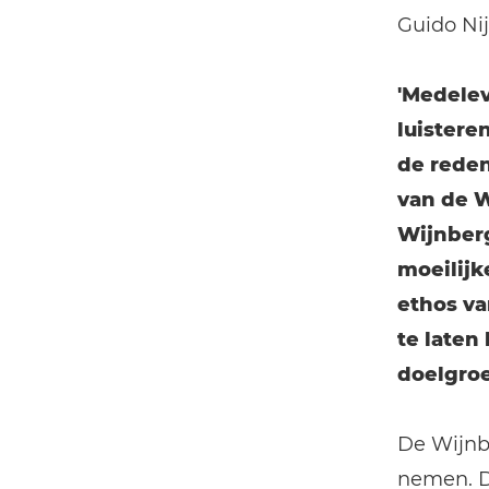
Guido Ni
'Medelev
luisteren
de reden
van de W
Wijnberg
moeilijk
ethos va
te laten
doelgro
De Wijnbe
nemen. D