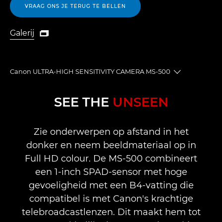
VRAAG ONS JE TERUG TE BELLEN
Galerij

Galerij
Canon ULTRA-HIGH SENSITIVITY CAMERA MS-500
Toggle brea
Overzicht
SEE THE
UNSEEN
Specificaties
Zie onderwerpen op afstand in het
donker en neem beeldmateriaal op in
Support
Full HD colour. De MS-500 combineert
een 1-inch SPAD-sensor met hoge
gevoeligheid met een B4-vatting die
compatibel is met Canon's krachtige
telebroadcastlenzen. Dit maakt hem tot